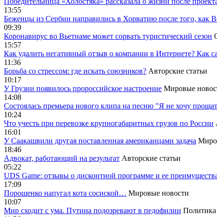
Победительница «Холостяка» рассказала о жизни после проект
13:55
Беженцы из Сербии направились в Хорватию после того, как В
09:39
Коронавирус во Вьетнаме может сорвать туристический сезон
15:57
Как удалить негативный отзыв о компании в Интернете? Как с
11:36
Борьба со стрессом: где искать союзников?
Авторские статьи
10:17
У Грузии появилось пророссийское настроение
Мировые новос
14:08
Cостоялась премьера нового клипа на песню "Я не хочу прощат
10:24
Что учесть при перевозке крупногабаритных грузов по России
16:01
У Саакашвили другая поставленная американцами задача
Миро
18:46
Адвокат, работающий на результат
Авторские статьи
05:22
UDS Game: отзывы о дисконтной программе и ее преимуществ
17:09
Порошенко напугал кота сосиской…
Мировые новости
10:07
Мир сходит с ума. Путина подозревают в педофилии
Политика