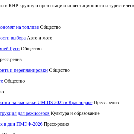
ти в КНР крупную презентацию инвестиционного и туристическ
кономят на топливе
Общество
ности выбора
Авто и мото
вней Руси
Общество
ресс-релиз
монта и перепланировки
Общество
те
Общество
во
отки на выставке UMIDS 2025 в Краснодаре
Пресс-релиз
трукция для режиссеров
Культура и образование
тах в дни ПМЭФ-2026
Пресс-релиз