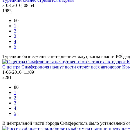
Турецкий бизнес стремится в Крым
3-08-2016, 08:54
1985
60
1
2
3
4
5
Турецкие бизнесмены с нетерпением ждут, когда власти РФ да
С центра Симферополя начнут вести отсчет всех автодорог Кр
1-06-2016, 11:09
2281
80
1
2
3
4
5
В центральной части города Симферополь было установлено о