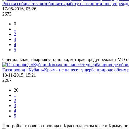
Россия собирается возобновить работу на станции предупрежд
17-05-2016, 05:26
2673
0
1
2
3
4
5
Специальная радарная установка, которая предупреждает МО о р
Газопровод «Кубань-Крым» не нанесет ущерба природе обоих 
13-11-2015, 15:21
2267
20
1
2
3
4
5
Постройка газового провода в Краснодарском крае и Крыму не