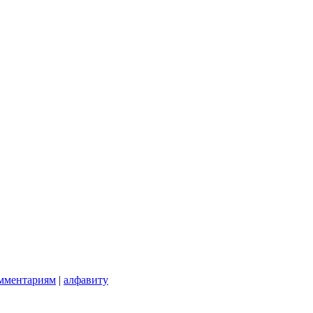
мментариям
|
алфавиту