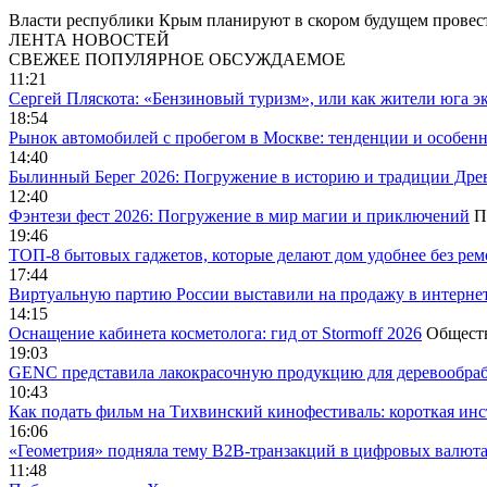
Власти республики Крым планируют в скором будущем провес
ЛЕНТА НОВОСТЕЙ
СВЕЖЕЕ
ПОПУЛЯРНОЕ
ОБСУЖДАЕМОЕ
11:21
Сергей Пляскота: «Бензиновый туризм», или как жители юга э
18:54
Рынок автомобилей с пробегом в Москве: тенденции и особен
14:40
Былинный Берег 2026: Погружение в историю и традиции Дре
12:40
Фэнтези фест 2026: Погружение в мир магии и приключений
П
19:46
ТОП-8 бытовых гаджетов, которые делают дом удобнее без ре
17:44
Виртуальную партию России выставили на продажу в интерне
14:15
Оснащение кабинета косметолога: гид от Stormoff 2026
Общест
19:03
GENC представила лакокрасочную продукцию для деревообраб
10:43
Как подать фильм на Тихвинский кинофестиваль: короткая инс
16:06
«Геометрия» подняла тему B2B-транзакций в цифровых валю
11:48