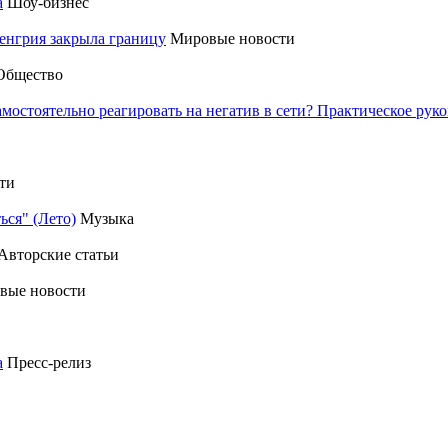
а
Шоу-бизнес
енгрия закрыла границу
Мировые новости
Общество
амостоятельно реагировать на негатив в сети? Практическое р
ти
ься" (Лето)
Музыка
Авторские статьи
вые новости
а
Пресс-релиз