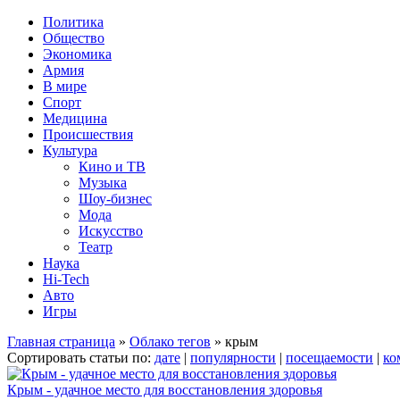
Политика
Общество
Экономика
Армия
В мире
Спорт
Медицина
Происшествия
Культура
Кино и ТВ
Музыка
Шоу-бизнес
Мода
Искусство
Театр
Наука
Hi-Tech
Авто
Игры
Главная страница
»
Облако тегов
» крым
Сортировать статьи по:
дате
|
популярности
|
посещаемости
|
ко
Крым - удачное место для восстановления здоровья