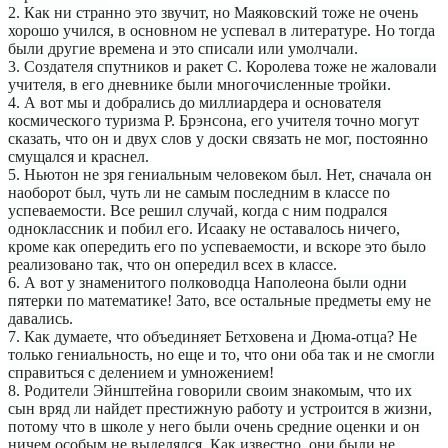
2. Как ни странно это звучит, но Маяковский тоже не очень
хорошо учился, в основном не успевал в литературе. Но тогда
были другие времена и это списали или умолчали.
3. Создателя спутников и ракет С. Королева тоже не жаловали
учителя, в его дневнике были многочисленные тройки.
4. А вот мы и добрались до миллиардера и основателя
космического туризма Р. Брэнсона, его учителя точно могут
сказать, что он и двух слов у доски связать не мог, постоянно
смущался и краснел.
5. Ньютон не зря гениальным человеком был. Нет, сначала он
наоборот был, чуть ли не самым последним в классе по
успеваемости. Все решил случай, когда с ним подрался
одноклассник и побил его. Исааку не оставалось ничего,
кроме как опередить его по успеваемости, и вскоре это было
реализовано так, что он опередил всех в классе.
6. А вот у знаменитого полководца Наполеона были одни
пятерки по математике! Зато, все остальные предметы ему не
давались.
7. Как думаете, что объединяет Бетховена и Дюма-отца? Не
только гениальность, но еще и то, что они оба так и не смогли
справиться с делением и умножением!
8. Родители Эйнштейна говорили своим знакомым, что их
сын вряд ли найдет престижную работу и устроится в жизни,
потому что в школе у него были очень средние оценки и он
ничем особым не выделялся. Как известно, они были не