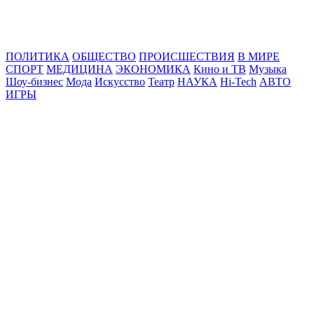
Online24News.ru
Самые свежие новости!
ПОЛИТИКА
ОБЩЕСТВО
ПРОИСШЕСТВИЯ
В МИРЕ
СПОРТ
МЕДИЦИНА
ЭКОНОМИКА
Кино и ТВ
Музыка
Шоу-бизнес
Мода
Искусство
Театр
НАУКА
Hi-Tech
АВТО
ИГРЫ