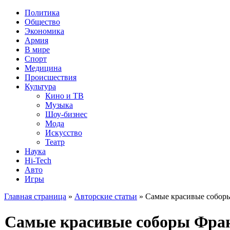
Политика
Общество
Экономика
Армия
В мире
Спорт
Медицина
Происшествия
Культура
Кино и ТВ
Музыка
Шоу-бизнес
Мода
Искусство
Театр
Наука
Hi-Tech
Авто
Игры
Главная страница
»
Авторские статьи
» Самые красивые собор
Самые красивые соборы Фра