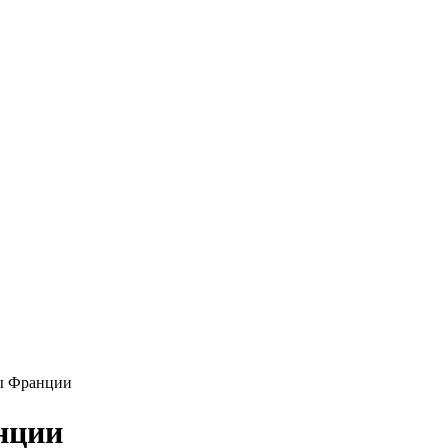
ы Франции
нции