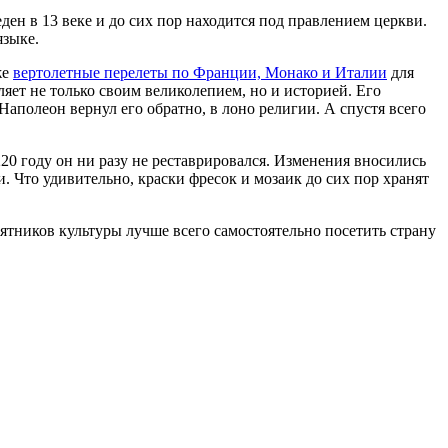
ден в 13 веке и до сих пор находится под правлением церкви.
языке.
же
вертолетные перелеты по Франции, Монако и Италии
для
яет не только своим великолепием, но и историей. Его
 Наполеон вернул его обратно, в лоно религии. А спустя всего
220 году он ни разу не реставрировался. Изменения вносились
. Что удивительно, краски фресок и мозаик до сих пор хранят
ятников культуры лучше всего самостоятельно посетить страну