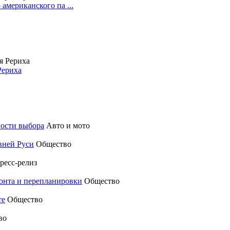
американского па ...
Рериха
ности выбора
Авто и мото
вней Руси
Общество
ресс-релиз
монта и перепланировки
Общество
те
Общество
во