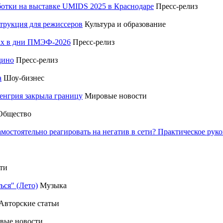
отки на выставке UMIDS 2025 в Краснодаре
Пресс-релиз
трукция для режиссеров
Культура и образование
тах в дни ПМЭФ-2026
Пресс-релиз
дино
Пресс-релиз
а
Шоу-бизнес
енгрия закрыла границу
Мировые новости
Общество
амостоятельно реагировать на негатив в сети? Практическое р
ти
ься" (Лето)
Музыка
Авторские статьи
вые новости