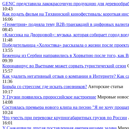
GENC представила лакокрасочную продукцию для деревообраб
10:43
Как подать фильм на Тихвинский кинофестиваль: короткая инс
16:06
«Геометрия» подняла тему B2B-транзакций в цифровых валю
08:45
«Классика на Дворцовой»: музыка, которая собирает город вое
11:48
Победительница «Холостяка» рассказала о жизни после проект
13:55
Беженцы из Сербии направились в Хорватию после того, как В
09:39
Коронавирус во Вьетнаме может сорвать туристический сезон
15:57
Как удалить негативный отзыв о компании в Интернете? Как с
11:36
Борьба со стрессом: где искать союзников?
Авторские статьи
10:17
У Грузии появилось пророссийское настроение
Мировые новос
14:08
Cостоялась премьера нового клипа на песню "Я не хочу прощат
10:24
Что учесть при перевозке крупногабаритных грузов по России
16:01
У Саакашвили другая поставленная американцами задача
Миро