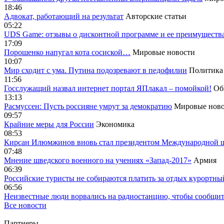
18:46
Адвокат, работающий на результат
Авторские статьи
05:22
UDS Game: отзывы о дисконтной программе и ее преимуществ
17:09
Порошенко напугал кота сосиской…
Мировые новости
10:07
Мир сходит с ума. Путина подозревают в педофилии
Политика
11:56
Госслужащий назвал интернет портал ЯПлакал – помойкой!
Об
13:13
Расмуссен: Пусть россияне умрут за демократию
Мировые ново
09:57
Крайние меры для России
Экономика
08:53
Кирсан Илюмжинов вновь стал президентом Международной 
07:48
Мнение шведского военного на учениях «Запад-2017»
Армия
06:39
Российские туристы не собираются платить за отдых курортны
06:56
Неизвестные люди ворвались на радиостанцию, чтобы сообщи
Все новости
Партнеры