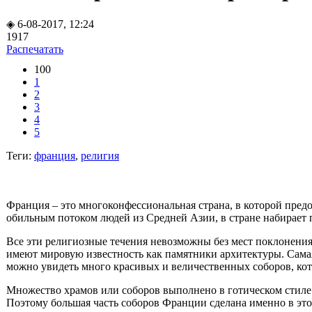
◈ 6-08-2017, 12:24
1917
Распечатать
100
1
2
3
4
5
Теги:
франция
,
религия
Франция – это многоконфессиональная страна, в которой предо
обильным потоком людей из Средней Азии, в стране набирает 
Все эти религиозные течения невозможны без мест поклонения
имеют мировую известность как памятники архитектуры. Самая
можно увидеть много красивых и величественных соборов, к
Множество храмов или соборов выполнено в готическом стиле.
Поэтому большая часть соборов Франции сделана именно в это