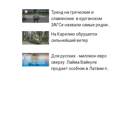
Тренд на греческие и
славянские: в курганском
ЗАГСе назвали самые редкие
имена за 2026 год
На Карелию обрушится
сильнейший ветер
Для русских - миллион евро
сверху: Лайма Вайкуле
продает особняк в Латвии по
нацистской логике
Украина запустила 605 БПЛА
по России сегодня ночь:
какие регионы были под
ударом
Минобороны показало кадры
ударов по сухогрузам в
районе Одессы в Черном
море - Новости на Вести.ru