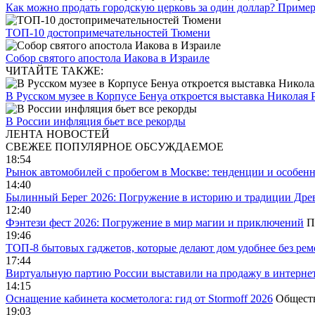
Как можно продать городскую церковь за один доллар? Пример 
ТОП-10 достопримечательностей Тюмени
Собор святого апостола Иакова в Израиле
ЧИТАЙТЕ ТАКЖЕ:
В Русском музее в Корпусе Бенуа откроется выставка Николая 
В России инфляция бьет все рекорды
ЛЕНТА НОВОСТЕЙ
СВЕЖЕЕ
ПОПУЛЯРНОЕ
ОБСУЖДАЕМОЕ
18:54
Рынок автомобилей с пробегом в Москве: тенденции и особен
14:40
Былинный Берег 2026: Погружение в историю и традиции Дре
12:40
Фэнтези фест 2026: Погружение в мир магии и приключений
П
19:46
ТОП-8 бытовых гаджетов, которые делают дом удобнее без ре
17:44
Виртуальную партию России выставили на продажу в интерне
14:15
Оснащение кабинета косметолога: гид от Stormoff 2026
Общест
19:03