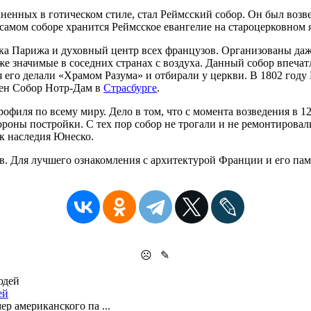
ненных в готическом стиле, стал Реймсский собор. Он был возве
самом соборе хранится Реймсское евангелие на староцерковном 
ка Парижа и духовный центр всех французов. Организованы да
же значимые в соседних странах с воздуха. Данный собор впечатл
мя его делали «Храмом Разума» и отбирали у церкви. В 1802 году
ен
Собор Нотр-Дам в
Страсбурге
.
офиля по всему миру. Дело в том, что с момента возведения в 1
роны постройки. С тех пор собор не трогали и не ремонтировали
ок наследия Юнеско.
в. Для лучшего ознакомления с архитектурой Франции и его пам
☹
✎
ей