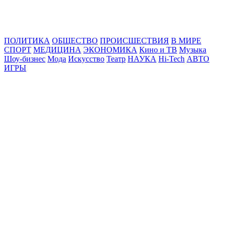
Online24News.ru
Самые свежие новости!
ПОЛИТИКА
ОБЩЕСТВО
ПРОИСШЕСТВИЯ
В МИРЕ
СПОРТ
МЕДИЦИНА
ЭКОНОМИКА
Кино и ТВ
Музыка
Шоу-бизнес
Мода
Искусство
Театр
НАУКА
Hi-Tech
АВТО
ИГРЫ