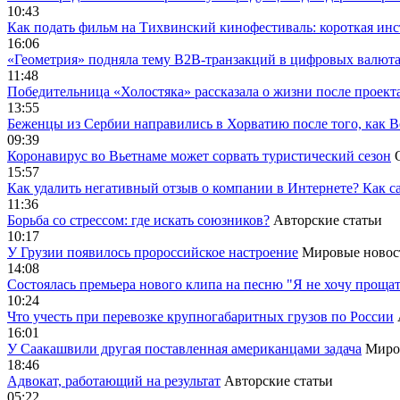
10:43
Как подать фильм на Тихвинский кинофестиваль: короткая инс
16:06
«Геометрия» подняла тему B2B-транзакций в цифровых валю
11:48
Победительница «Холостяка» рассказала о жизни после проект
13:55
Беженцы из Сербии направились в Хорватию после того, как В
09:39
Коронавирус во Вьетнаме может сорвать туристический сезон
15:57
Как удалить негативный отзыв о компании в Интернете? Как с
11:36
Борьба со стрессом: где искать союзников?
Авторские статьи
10:17
У Грузии появилось пророссийское настроение
Мировые новос
14:08
Cостоялась премьера нового клипа на песню "Я не хочу прощат
10:24
Что учесть при перевозке крупногабаритных грузов по России
16:01
У Саакашвили другая поставленная американцами задача
Миро
18:46
Адвокат, работающий на результат
Авторские статьи
05:22