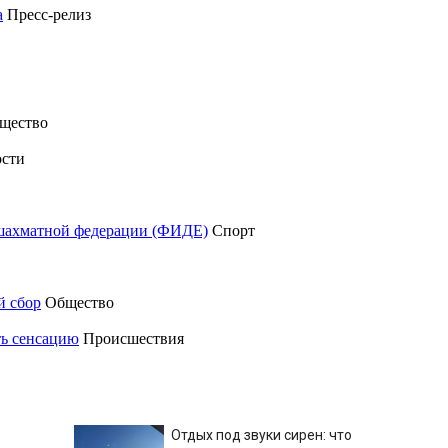
а
Пресс-релиз
щество
сти
шахматной федерации (ФИДЕ)
Спорт
й сбор
Общество
ть сенсацию
Происшествия
Отдых под звуки сирен: что