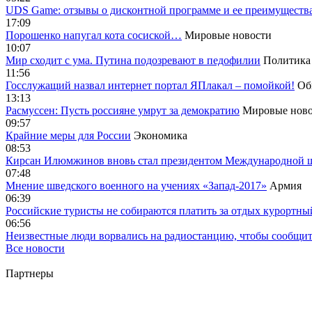
UDS Game: отзывы о дисконтной программе и ее преимуществ
17:09
Порошенко напугал кота сосиской…
Мировые новости
10:07
Мир сходит с ума. Путина подозревают в педофилии
Политика
11:56
Госслужащий назвал интернет портал ЯПлакал – помойкой!
Об
13:13
Расмуссен: Пусть россияне умрут за демократию
Мировые ново
09:57
Крайние меры для России
Экономика
08:53
Кирсан Илюмжинов вновь стал президентом Международной 
07:48
Мнение шведского военного на учениях «Запад-2017»
Армия
06:39
Российские туристы не собираются платить за отдых курортны
06:56
Неизвестные люди ворвались на радиостанцию, чтобы сообщи
Все новости
Партнеры