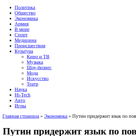
Политика
Общество
Экономика
Армия
В мире
Спорт
Медицина
Происшествия
Культура
Кино и ТВ
Музыка
Шоу-бизнес
Мода
Искусство
Театр
Наука
Hi-Tech
Авто
Игры
Главная страница
»
Экономика
» Путин придержит язык по пов
Путин придержит язык по пов