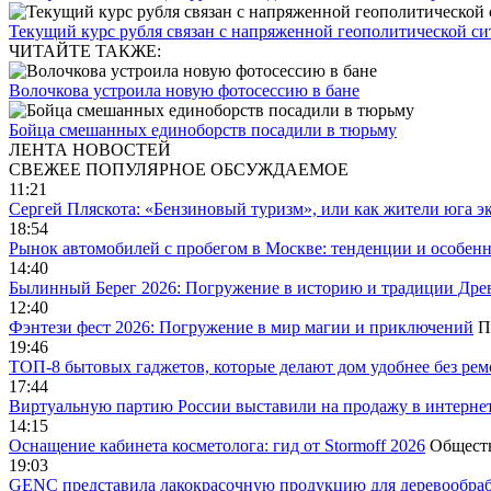
Текущий курс рубля связан с напряженной геополитической с
ЧИТАЙТЕ ТАКЖЕ:
Волочкова устроила новую фотосессию в бане
Бойца смешанных единоборств посадили в тюрьму
ЛЕНТА НОВОСТЕЙ
СВЕЖЕЕ
ПОПУЛЯРНОЕ
ОБСУЖДАЕМОЕ
11:21
Сергей Пляскота: «Бензиновый туризм», или как жители юга э
18:54
Рынок автомобилей с пробегом в Москве: тенденции и особен
14:40
Былинный Берег 2026: Погружение в историю и традиции Дре
12:40
Фэнтези фест 2026: Погружение в мир магии и приключений
П
19:46
ТОП-8 бытовых гаджетов, которые делают дом удобнее без ре
17:44
Виртуальную партию России выставили на продажу в интерне
14:15
Оснащение кабинета косметолога: гид от Stormoff 2026
Общест
19:03
GENC представила лакокрасочную продукцию для деревообраб