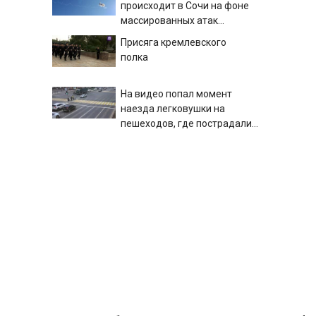
происходит в Сочи на фоне
массированных атак
беспилотников
Присяга кремлевского
полка
На видео попал момент
наезда легковушки на
пешеходов, где пострадали
минимум восемь человек
Появились кадры наезда
06/08/2026 – Новости
автомобиля на пешеходов в
Омске
Россиян могут предостеречь
от посещения Армении,
заявила Матвиенко