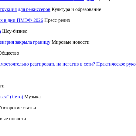
трукция для режиссеров
Культура и образование
тах в дни ПМЭФ-2026
Пресс-релиз
а
Шоу-бизнес
енгрия закрыла границу
Мировые новости
Общество
амостоятельно реагировать на негатив в сети? Практическое р
ти
ься" (Лето)
Музыка
Авторские статьи
вые новости