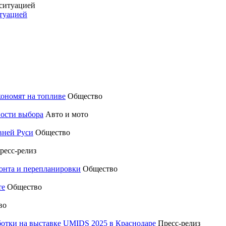
итуацией
кономят на топливе
Общество
ности выбора
Авто и мото
вней Руси
Общество
ресс-релиз
монта и перепланировки
Общество
те
Общество
во
отки на выставке UMIDS 2025 в Краснодаре
Пресс-релиз