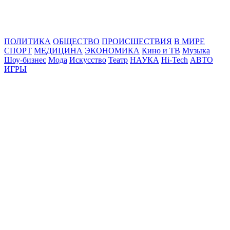
Online24News.ru
Самые свежие новости!
ПОЛИТИКА
ОБЩЕСТВО
ПРОИСШЕСТВИЯ
В МИРЕ
СПОРТ
МЕДИЦИНА
ЭКОНОМИКА
Кино и ТВ
Музыка
Шоу-бизнес
Мода
Искусство
Театр
НАУКА
Hi-Tech
АВТО
ИГРЫ