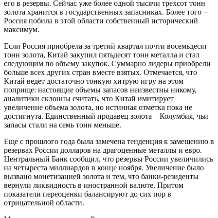
его в резервы. Сейчас уже более одной тысячи трехсот тонн
золота хранится в государственных запасниках. Более того –
Россия побила в этой области собственный исторический
максимум.
Если Россия приобрела за третий квартал почти восемьдесят
тонн золота, Китай закупил пятьдесят тонн металла и стал
следующим по объему закупок. Суммарно лидеры приобрели
больше всех других стран вместе взятых. Отмечается, что
Китай ведет достаточно тонкую хитрую игру на этом
поприще: настоящие объемы запасов неизвестны никому,
аналитики склонны считать, что Китай имитирует
увеличение объема золота, но истинная отметка пока не
достигнута. Единственный продавец золота – Колумбия, чьи
запасы стали на семь тонн меньше.
Еще с прошлого года была замечена тенденция к замещению в
резервах России долларов на драгоценные металлы и евро.
Центральный Банк сообщил, что резервы России увеличились
на четыреста миллиардов в конце ноября. Увеличение было
вызвано монетизацией золота и тем, что банки-резиденты
вернули ликвидность в иностранной валюте. Притом
показатели переоценки балансируют до сих пор в
отрицательной области.