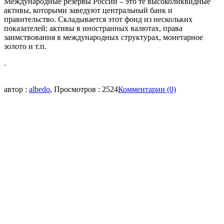
Международные резервы России – это те высоколиквидные
активы, которыми заведуют центральный банк и
правительство. Складывается этот фонд из нескольких
показателей: активы в иностранных валютах, права
заимствования в международных структурах, монетарное
золото и т.п.
.
автор :
albedo
, Просмотров : 2524
Комментарии (0)