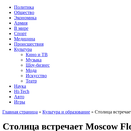
Политика
Общество
Экономика
Армия
В мире
Спорт
Медицина
Происшествия
Культура
Кино и ТВ
Музыка
Шоу-бизнес
Мода
Искусство
Театр
Наука
Hi-Tech
Авто
Игры
Главная страница
»
Культура и образование
» Столица встречае
Столица встречает Moscow Fl