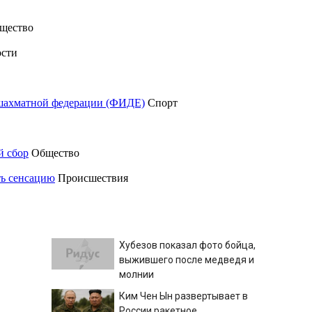
щество
сти
шахматной федерации (ФИДЕ)
Спорт
й сбор
Общество
ть сенсацию
Происшествия
Хубезов показал фото бойца,
выжившего после медведя и
молнии
Ким Чен Ын развертывает в
России ракетное