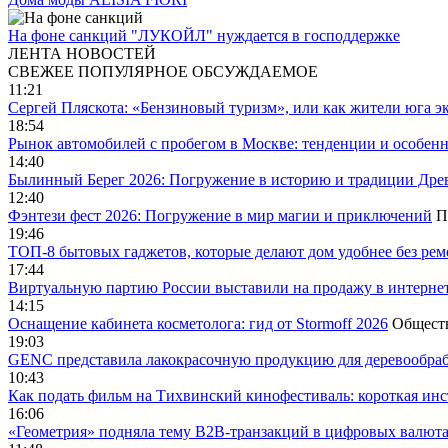
На фоне санкций "ЛУКОЙЛ" нуждается в господдержке
ЛЕНТА НОВОСТЕЙ
СВЕЖЕЕ
ПОПУЛЯРНОЕ
ОБСУЖДАЕМОЕ
11:21
Сергей Пляскота: «Бензиновый туризм», или как жители юга э
18:54
Рынок автомобилей с пробегом в Москве: тенденции и особен
14:40
Былинный Берег 2026: Погружение в историю и традиции Дре
12:40
Фэнтези фест 2026: Погружение в мир магии и приключений
П
19:46
ТОП-8 бытовых гаджетов, которые делают дом удобнее без ре
17:44
Виртуальную партию России выставили на продажу в интерне
14:15
Оснащение кабинета косметолога: гид от Stormoff 2026
Общест
19:03
GENC представила лакокрасочную продукцию для деревообраб
10:43
Как подать фильм на Тихвинский кинофестиваль: короткая инс
16:06
«Геометрия» подняла тему B2B-транзакций в цифровых валю