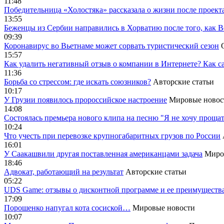
11:48
Победительница «Холостяка» рассказала о жизни после проект
13:55
Беженцы из Сербии направились в Хорватию после того, как В
09:39
Коронавирус во Вьетнаме может сорвать туристический сезон
15:57
Как удалить негативный отзыв о компании в Интернете? Как с
11:36
Борьба со стрессом: где искать союзников?
Авторские статьи
10:17
У Грузии появилось пророссийское настроение
Мировые новос
14:08
Cостоялась премьера нового клипа на песню "Я не хочу прощат
10:24
Что учесть при перевозке крупногабаритных грузов по России
16:01
У Саакашвили другая поставленная американцами задача
Миро
18:46
Адвокат, работающий на результат
Авторские статьи
05:22
UDS Game: отзывы о дисконтной программе и ее преимуществ
17:09
Порошенко напугал кота сосиской…
Мировые новости
10:07