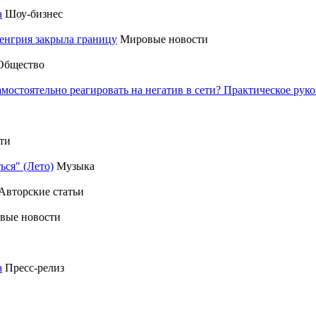
а
Шоу-бизнес
енгрия закрыла границу
Мировые новости
Общество
амостоятельно реагировать на негатив в сети? Практическое р
ти
ься" (Лето)
Музыка
Авторские статьи
вые новости
а
Пресс-релиз