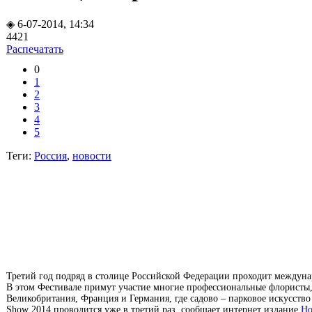
◈ 6-07-2014, 14:34
4421
Распечатать
0
1
2
3
4
5
Теги:
Россия
,
новости
Третий год подряд в столице Российской Федерации проходит между
В этом Фестивале примут участие многие профессиональные флористы, п
Великобритания, Франция и Германия, где садово – парковое искусство
Show 2014 проводится уже в третий раз, сообщает интернет издание
Но