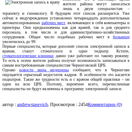
жители района могут записаться
лишь к двум специалистам –
терапевту и гинекологу. В будущем этот список расширится. Уже
сейчас в медучреждении установлено четырнадцать дополнительных
автоматизированных
рабочих мест
, включающих в себя компьютеры и
принтеры. Они предназначены как для врачей, так и для среднего
персонала, в том числе и для административно-хозяйственных
сотрудников. Общее число подобных рабочих мест в
больнице
увеличилось до 99.
Первые специалисты, которые дополнят список электронной записи к
врачам, станут стоматологи и один педиатр. Кстати,
стоматологические клиники
давно уже работают по такому режиму.
То есть к осени жители района получат возможность записываться к
самым востребованным специалистам Черниговской ЦРБ.
Однако
новости мира медицины
сообщают, что в Чернигове
ощущается серьезный недостаток кадров. В особенности это касается
педиатров. Такие же трудности есть и с врачом общей практики – он
один на всю ЦРБ. Поэтому, вероятнее всего, перечисленные
специалисты не будут включены в программу электронной записи.
автор :
andrewstasevich
, Просмотров : 2454
Комментарии (0)