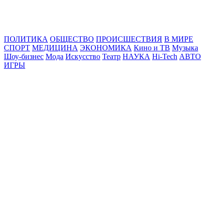
Online24News.ru
Самые свежие новости!
ПОЛИТИКА
ОБЩЕСТВО
ПРОИСШЕСТВИЯ
В МИРЕ
СПОРТ
МЕДИЦИНА
ЭКОНОМИКА
Кино и ТВ
Музыка
Шоу-бизнес
Мода
Искусство
Театр
НАУКА
Hi-Tech
АВТО
ИГРЫ