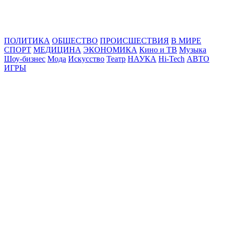
Online24News.ru
Самые свежие новости!
ПОЛИТИКА
ОБЩЕСТВО
ПРОИСШЕСТВИЯ
В МИРЕ
СПОРТ
МЕДИЦИНА
ЭКОНОМИКА
Кино и ТВ
Музыка
Шоу-бизнес
Мода
Искусство
Театр
НАУКА
Hi-Tech
АВТО
ИГРЫ