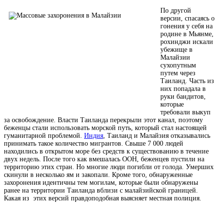
По другой
версии, спасаясь о
гонения у себя на
родине в Мьянме,
рохинджи искали
убежище в
Малайзии
сухопутным
путем через
Таиланд. Часть из
них попадала в
руки бандитов,
которые
требовали выкуп
за освобождение. Власти Таиланда перекрыли этот канал, поэтому
беженцы стали использовать морской путь, который стал настоящей
гуманитарной проблемой.
Индия
, Таиланд и Малайзия отказывались
принимать такое количество мигрантов. Свыше 7 000 людей
находились в открытом море без средств к существованию в течение
двух недель. После того как вмешалась ООН, беженцев пустили на
территорию этих стран. Но многие люди погибли от голода. Умерших
скинули в несколько ям и закопали. Кроме того, обнаруженные
захоронения идентичны тем могилам, которые были обнаружены
ранее на территории Таиланда вблизи с малайзийской границей.
Какая из этих версий правдоподобная выясняет местная полиция.