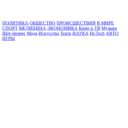
Online24News.ru
Самые свежие новости!
ПОЛИТИКА
ОБЩЕСТВО
ПРОИСШЕСТВИЯ
В МИРЕ
СПОРТ
МЕДИЦИНА
ЭКОНОМИКА
Кино и ТВ
Музыка
Шоу-бизнес
Мода
Искусство
Театр
НАУКА
Hi-Tech
АВТО
ИГРЫ