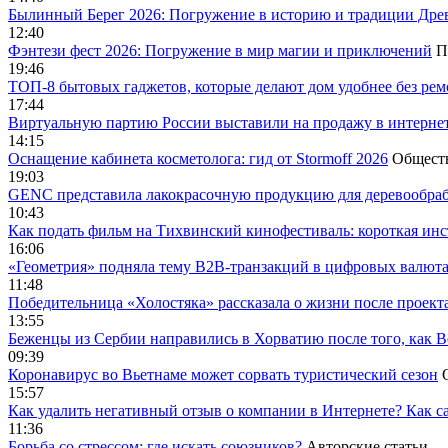
Былинный Берег 2026: Погружение в историю и традиции Дре
12:40
Фэнтези фест 2026: Погружение в мир магии и приключений
П
19:46
ТОП-8 бытовых гаджетов, которые делают дом удобнее без ре
17:44
Виртуальную партию России выставили на продажу в интерне
14:15
Оснащение кабинета косметолога: гид от Stormoff 2026
Общест
19:03
GENC представила лакокрасочную продукцию для деревообраб
10:43
Как подать фильм на Тихвинский кинофестиваль: короткая инс
16:06
«Геометрия» подняла тему B2B-транзакций в цифровых валю
11:48
Победительница «Холостяка» рассказала о жизни после проект
13:55
Беженцы из Сербии направились в Хорватию после того, как В
09:39
Коронавирус во Вьетнаме может сорвать туристический сезон
15:57
Как удалить негативный отзыв о компании в Интернете? Как с
11:36
Борьба со стрессом: где искать союзников?
Авторские статьи