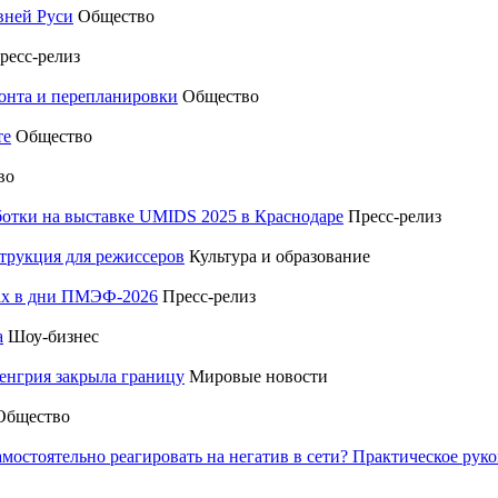
вней Руси
Общество
ресс-релиз
монта и перепланировки
Общество
те
Общество
во
отки на выставке UMIDS 2025 в Краснодаре
Пресс-релиз
трукция для режиссеров
Культура и образование
тах в дни ПМЭФ-2026
Пресс-релиз
а
Шоу-бизнес
енгрия закрыла границу
Мировые новости
Общество
амостоятельно реагировать на негатив в сети? Практическое р