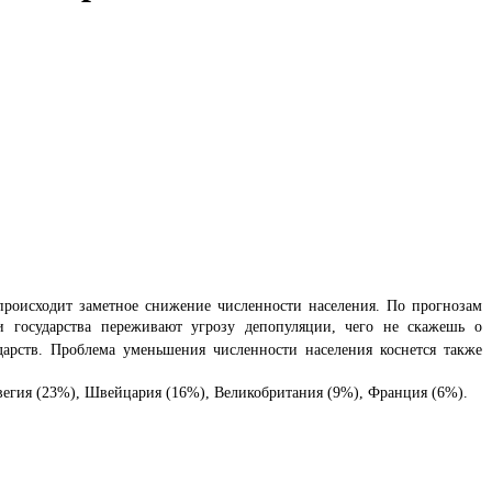
 происходит заметное снижение численности населения. По прогнозам
 государства
переживают угрозу депопуляции, чего не скажешь о
арств. Проблема уменьшения численности населения коснется также
вегия (23
%
), Швейцария (16
%
), Великобритания (9
%
), Франция (6
%
).