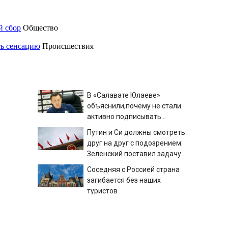
й сбор
Общество
ть сенсацию
Происшествия
В «Салавате Юлаеве»
объяснили,почему не стали
активно подписывать
игроков в межсезонье
Путин и Си должны смотреть
друг на друг с подозрением:
Зеленский поставил задачу
своим дипломатам
Соседняя с Россией страна
загибается без наших
туристов
Пыталась спасти малыша и
погибла с ним: женщина