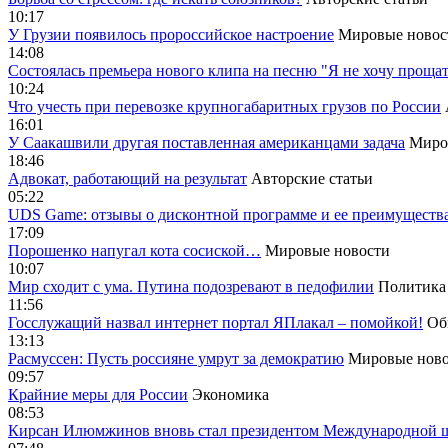
10:17
У Грузии появилось пророссийское настроение
Мировые новос
14:08
Cостоялась премьера нового клипа на песню "Я не хочу прощат
10:24
Что учесть при перевозке крупногабаритных грузов по России
16:01
У Саакашвили другая поставленная американцами задача
Миро
18:46
Адвокат, работающий на результат
Авторские статьи
05:22
UDS Game: отзывы о дисконтной программе и ее преимуществ
17:09
Порошенко напугал кота сосиской…
Мировые новости
10:07
Мир сходит с ума. Путина подозревают в педофилии
Политика
11:56
Госслужащий назвал интернет портал ЯПлакал – помойкой!
Об
13:13
Расмуссен: Пусть россияне умрут за демократию
Мировые ново
09:57
Крайние меры для России
Экономика
08:53
Кирсан Илюмжинов вновь стал президентом Международной 