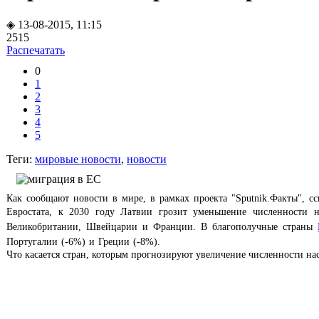
◈ 13-08-2015, 11:15
2515
Распечатать
0
1
2
3
4
5
Теги:
мировые новости
,
новости
Как сообщают новости в мире, в рамках проекта "Sputnik.Факты", с
Евростата, к 2030 году
Латвии грозит уменьшение численности н
Великобритании, Швейцарии и Франции. В благополучные страны
Португалии (-6
%
) и Греции (-8
%
).
Что касается стран, которым прогнозируют увеличение численности на