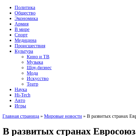
Политика
Общество
Экономика
Армия
В мире
Спорт
Медицина
Происшествия
Культура
Кино и ТВ
Музыка
Шоу-бизнес
Мода
Искусство
Театр
Наука
Hi-Tech
Авто
Игры
Главная страница
»
Мировые новости
» В развитых странах Ев
В развитых странах Евросоюз