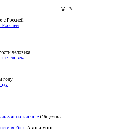
☹
✎
с Россией
сти человека
году
кономят на топливе
Общество
ности выбора
Авто и мото