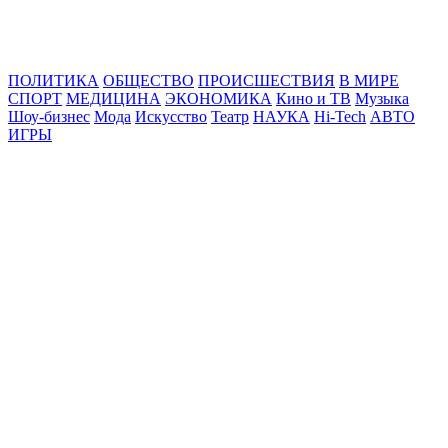
Online24News.ru
Самые свежие новости!
ПОЛИТИКА
ОБЩЕСТВО
ПРОИСШЕСТВИЯ
В МИРЕ
СПОРТ
МЕДИЦИНА
ЭКОНОМИКА
Кино и ТВ
Музыка
Шоу-бизнес
Мода
Искусство
Театр
НАУКА
Hi-Tech
АВТО
ИГРЫ