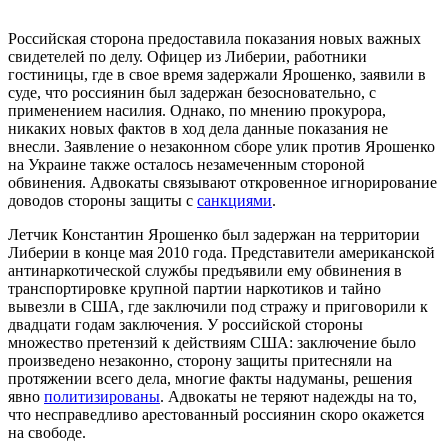
Российская сторона предоставила показания новых важных
свидетелей по делу. Офицер из Либерии, работники
гостиницы, где в свое время задержали Ярошенко, заявили в
суде, что россиянин был задержан безосновательно, с
применением насилия. Однако, по мнению прокурора,
никаких новых фактов в ход дела данные показания не
внесли. Заявление о незаконном сборе улик против Ярошенко
на Украине также осталось незамеченным стороной
обвинения. Адвокаты связывают откровенное игнорирование
доводов стороны защиты с
санкциями
.
Летчик Константин Ярошенко был задержан на территории
Либерии в конце мая 2010 года. Представители американской
антинаркотической службы предъявили ему обвинения в
транспортировке крупной партии наркотиков и тайно
вывезли в США, где заключили под стражу и приговорили к
двадцати годам заключения. У российской стороны
множество претензий к действиям США: заключение было
произведено незаконно, сторону защиты притесняли на
протяжении всего дела, многие факты надуманы, решения
явно
политизированы
. Адвокаты не теряют надежды на то,
что несправедливо арестованный россиянин скоро окажется
на свободе.