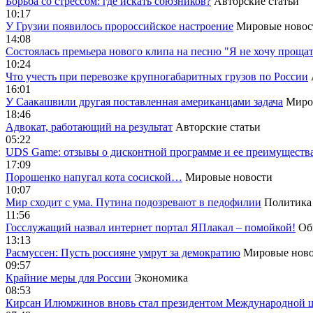
Борьба со стрессом: где искать союзников?
Авторские статьи
10:17
У Грузии появилось пророссийское настроение
Мировые новос
14:08
Cостоялась премьера нового клипа на песню "Я не хочу прощат
10:24
Что учесть при перевозке крупногабаритных грузов по России
16:01
У Саакашвили другая поставленная американцами задача
Миро
18:46
Адвокат, работающий на результат
Авторские статьи
05:22
UDS Game: отзывы о дисконтной программе и ее преимуществ
17:09
Порошенко напугал кота сосиской…
Мировые новости
10:07
Мир сходит с ума. Путина подозревают в педофилии
Политика
11:56
Госслужащий назвал интернет портал ЯПлакал – помойкой!
Об
13:13
Расмуссен: Пусть россияне умрут за демократию
Мировые ново
09:57
Крайние меры для России
Экономика
08:53
Кирсан Илюмжинов вновь стал президентом Международной 