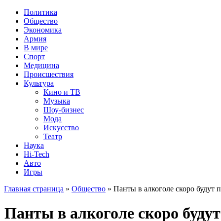
Политика
Общество
Экономика
Армия
В мире
Спорт
Медицина
Происшествия
Культура
Кино и ТВ
Музыка
Шоу-бизнес
Мода
Искусство
Театр
Наука
Hi-Tech
Авто
Игры
Главная страница
»
Общество
» Панты в алкоголе скоро будут 
Панты в алкоголе скоро будут