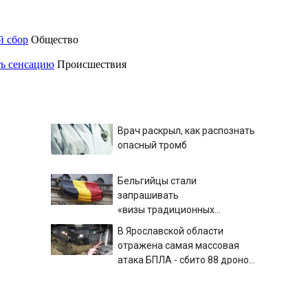
й сбор
Общество
ть сенсацию
Происшествия
Врач раскрыл, как распознать
опасный тромб
Бельгийцы стали
запрашивать
«визы традиционных
ценностей» в посольстве РФ
В Ярославской области
отражена самая массовая
атака БПЛА - сбито 88 дронов
- Новости на Вести.ru
В Тверской области из-за
БПЛА пострадал склад