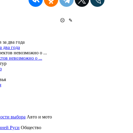
☹
✎
 два года
тов невозможно о ...
р
я
ности выбора
Авто и мото
вней Руси
Общество