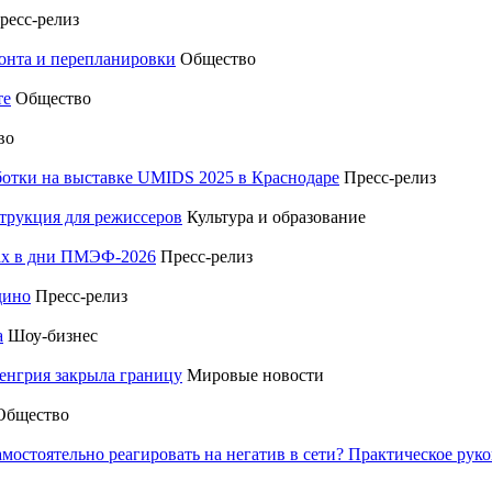
ресс-релиз
монта и перепланировки
Общество
те
Общество
во
отки на выставке UMIDS 2025 в Краснодаре
Пресс-релиз
трукция для режиссеров
Культура и образование
тах в дни ПМЭФ-2026
Пресс-релиз
дино
Пресс-релиз
а
Шоу-бизнес
енгрия закрыла границу
Мировые новости
Общество
амостоятельно реагировать на негатив в сети? Практическое р