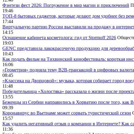
Фэнтези фест 2026: Погружение в мир магии и приключений
П
19:46
ТОП-8 бытовых гаджетов, которые делают дом удобнее без ре
17:44
Виртуальную партию России выставили на продажу в интерне
14:15
Оснащение кабинета косметолога: гид от Stormoff 2026
Общест
19:03
GENC представила лакокрасочную продукцию для деревообраб
10:43
Как подать фильм на Тихвинский кинофестиваль: короткая инс
16:06
«Геометрия» подняла тему B2B-транзакций в цифровых валю
08:45
«Классика на Дворцовой»: музыка, которая собирает город вое
11:48
Победительница «Холостяка» рассказала о жизни после проект
13:55
Беженцы из Сербии направились в Хорватию после того, как В
09:39
Коронавирус во Вьетнаме может сорвать туристический сезон
15:57
Как удалить негативный отзыв о компании в Интернете? Как с
11:36