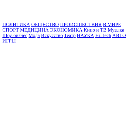
Online24News.ru
Самые свежие новости!
ПОЛИТИКА
ОБЩЕСТВО
ПРОИСШЕСТВИЯ
В МИРЕ
СПОРТ
МЕДИЦИНА
ЭКОНОМИКА
Кино и ТВ
Музыка
Шоу-бизнес
Мода
Искусство
Театр
НАУКА
Hi-Tech
АВТО
ИГРЫ