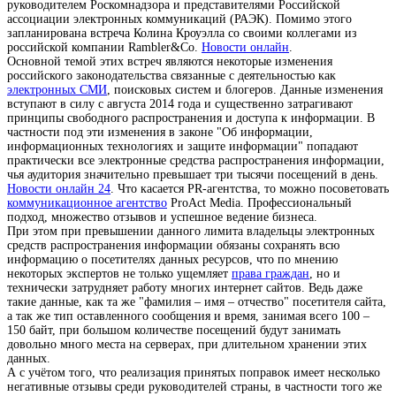
руководителем Роскомнадзора и представителями Российской
ассоциации электронных коммуникаций (РАЭК). Помимо этого
запланирована встреча Колина Кроуэлла со своими коллегами из
российской компании Rambler&Co.
Новости онлайн
.
Основной темой этих встреч являются некоторые изменения
российского законодательства связанные с деятельностью как
электронных СМИ
, поисковых систем и блогеров. Данные изменения
вступают в силу с августа 2014 года и существенно затрагивают
принципы свободного распространения и доступа к информации. В
частности под эти изменения в законе "Об информации,
информационных технологиях и защите информации" попадают
практически все электронные средства распространения информации,
чья аудитория значительно превышает три тысячи посещений в день.
Новости онлайн 24
. Что касается PR-агентства, то можно посоветовать
коммуникационное агентство
ProAct Media. Профессиональный
подход, множество отзывов и успешное ведение бизнеса.
При этом при превышении данного лимита владельцы электронных
средств распространения информации обязаны сохранять всю
информацию о посетителях данных ресурсов, что по мнению
некоторых экспертов не только ущемляет
права граждан
, но и
технически затрудняет работу многих интернет сайтов. Ведь даже
такие данные, как та же "фамилия – имя – отчество" посетителя сайта,
а так же тип оставленного сообщения и время, занимая всего 100 –
150 байт, при большом количестве посещений будут занимать
довольно много места на серверах, при длительном хранении этих
данных.
А с учётом того, что реализация принятых поправок имеет несколько
негативные отзывы среди руководителей страны, в частности того же