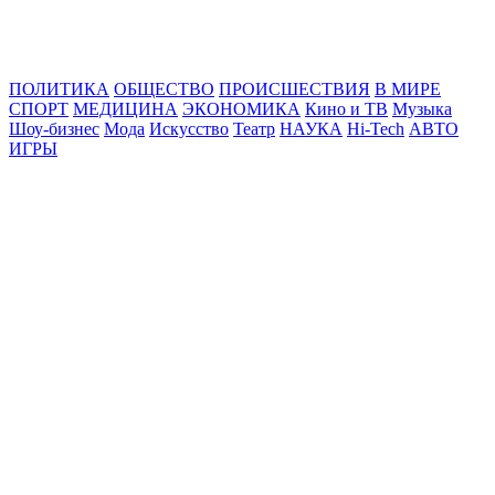
Online24News.ru
Самые свежие новости!
ПОЛИТИКА
ОБЩЕСТВО
ПРОИСШЕСТВИЯ
В МИРЕ
СПОРТ
МЕДИЦИНА
ЭКОНОМИКА
Кино и ТВ
Музыка
Шоу-бизнес
Мода
Искусство
Театр
НАУКА
Hi-Tech
АВТО
ИГРЫ