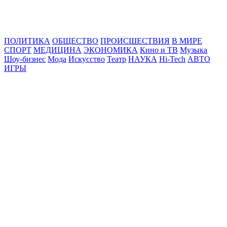
Online24News.ru
Самые свежие новости!
ПОЛИТИКА
ОБЩЕСТВО
ПРОИСШЕСТВИЯ
В МИРЕ
СПОРТ
МЕДИЦИНА
ЭКОНОМИКА
Кино и ТВ
Музыка
Шоу-бизнес
Мода
Искусство
Театр
НАУКА
Hi-Tech
АВТО
ИГРЫ