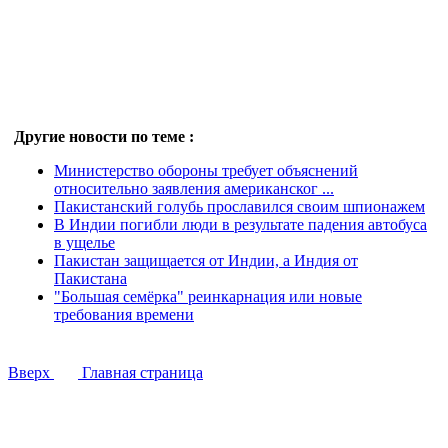
Другие новости по теме :
Министерство обороны требует объяснений
относительно заявления американског ...
Пакистанский голубь прославился своим шпионажем
В Индии погибли люди в результате падения автобуса
в ущелье
Пакистан защищается от Индии, а Индия от
Пакистана
"Большая семёрка" реинкарнация или новые
требования времени
Вверх
Главная страница