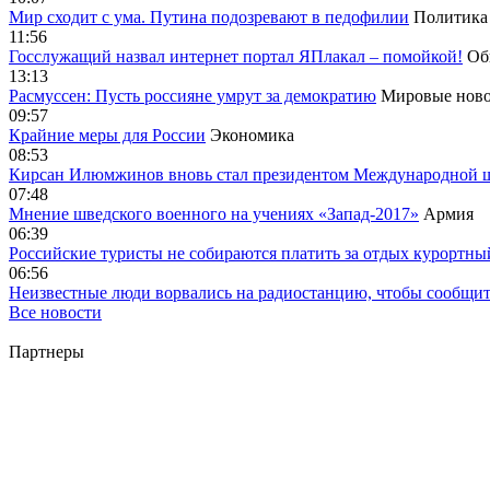
Мир сходит с ума. Путина подозревают в педофилии
Политика
11:56
Госслужащий назвал интернет портал ЯПлакал – помойкой!
Об
13:13
Расмуссен: Пусть россияне умрут за демократию
Мировые ново
09:57
Крайние меры для России
Экономика
08:53
Кирсан Илюмжинов вновь стал президентом Международной 
07:48
Мнение шведского военного на учениях «Запад-2017»
Армия
06:39
Российские туристы не собираются платить за отдых курортны
06:56
Неизвестные люди ворвались на радиостанцию, чтобы сообщи
Все новости
Партнеры