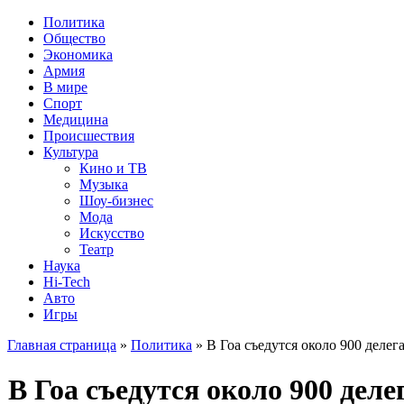
Политика
Общество
Экономика
Армия
В мире
Спорт
Медицина
Происшествия
Культура
Кино и ТВ
Музыка
Шоу-бизнес
Мода
Искусство
Театр
Наука
Hi-Tech
Авто
Игры
Главная страница
»
Политика
» В Гоа съедутся около 900 деле
В Гоа съедутся около 900 де