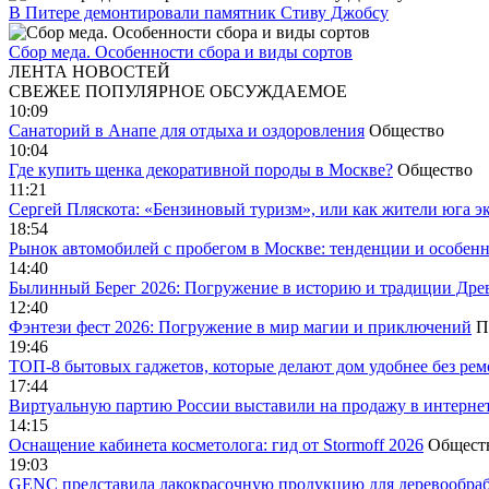
В Питере демонтировали памятник Стиву Джобсу
Сбор меда. Особенности сбора и виды сортов
ЛЕНТА НОВОСТЕЙ
СВЕЖЕЕ
ПОПУЛЯРНОЕ
ОБСУЖДАЕМОЕ
10:09
Санаторий в Анапе для отдыха и оздоровления
Общество
10:04
Где купить щенка декоративной породы в Москве?
Общество
11:21
Сергей Пляскота: «Бензиновый туризм», или как жители юга э
18:54
Рынок автомобилей с пробегом в Москве: тенденции и особен
14:40
Былинный Берег 2026: Погружение в историю и традиции Дре
12:40
Фэнтези фест 2026: Погружение в мир магии и приключений
П
19:46
ТОП-8 бытовых гаджетов, которые делают дом удобнее без ре
17:44
Виртуальную партию России выставили на продажу в интерне
14:15
Оснащение кабинета косметолога: гид от Stormoff 2026
Общест
19:03
GENC представила лакокрасочную продукцию для деревообраб