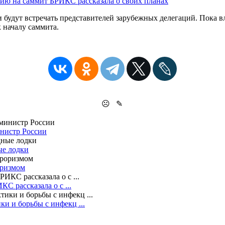
сию на саммит БРИКС рассказала о своих планах
 и будут встречать представителей зарубежных делегаций. Пока в
к началу саммита.
☹
✎
инистр России
ые лодки
оризмом
С рассказала о с ...
 и борьбы с инфекц ...