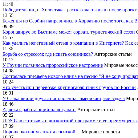
11:48
Победительница «Холостяка» рассказала о жизни после проект
13:55
Беженцы из Сербии направились в Хорватию после того, как В
09:39
Коронавирус во Вьетнаме может сорвать туристический сезон
15:57
Как удалить негативный отзыв о компании в Интернете? Как с
11:36
Борьба со стрессом: где искать союзников?
Авторские статьи
10:17
У Грузии появилось пророссийское настроение
Мировые новос
14:08
Cостоялась премьера нового клипа на песню "Я не хочу прощат
10:24
Что учесть при перевозке крупногабаритных грузов по России
16:01
У Саакашвили другая поставленная американцами задача
Миро
18:46
Адвокат, работающий на результат
Авторские статьи
05:22
UDS Game: отзывы о дисконтной программе и ее преимуществ
17:09
Порошенко напугал кота сосиской…
Мировые новости
10:07