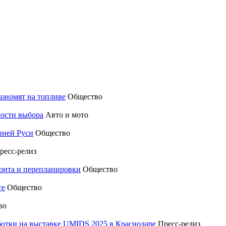
кономят на топливе
Общество
ности выбора
Авто и мото
вней Руси
Общество
ресс-релиз
монта и перепланировки
Общество
те
Общество
во
отки на выставке UMIDS 2025 в Краснодаре
Пресс-релиз