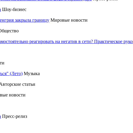
а
Шоу-бизнес
енгрия закрыла границу
Мировые новости
Общество
амостоятельно реагировать на негатив в сети? Практическое р
ти
ься" (Лето)
Музыка
Авторские статьи
вые новости
а
Пресс-релиз