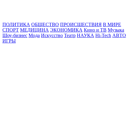
Online24News.ru
Самые свежие новости!
ПОЛИТИКА
ОБЩЕСТВО
ПРОИСШЕСТВИЯ
В МИРЕ
СПОРТ
МЕДИЦИНА
ЭКОНОМИКА
Кино и ТВ
Музыка
Шоу-бизнес
Мода
Искусство
Театр
НАУКА
Hi-Tech
АВТО
ИГРЫ