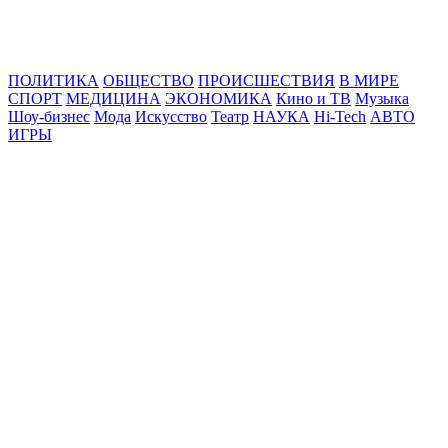
Online24News.ru
Самые свежие новости!
ПОЛИТИКА
ОБЩЕСТВО
ПРОИСШЕСТВИЯ
В МИРЕ
СПОРТ
МЕДИЦИНА
ЭКОНОМИКА
Кино и ТВ
Музыка
Шоу-бизнес
Мода
Искусство
Театр
НАУКА
Hi-Tech
АВТО
ИГРЫ