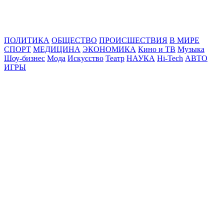
Online24News.ru
Самые свежие новости!
ПОЛИТИКА
ОБЩЕСТВО
ПРОИСШЕСТВИЯ
В МИРЕ
СПОРТ
МЕДИЦИНА
ЭКОНОМИКА
Кино и ТВ
Музыка
Шоу-бизнес
Мода
Искусство
Театр
НАУКА
Hi-Tech
АВТО
ИГРЫ