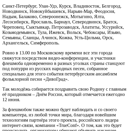
Санкт-Петербург, Улан-Удэ, Курск, Владивосток, Белгород,
Новодвинск, Новокуйбышевск, Нарьян-Мар, Феодосия,
Надым, Балаково, Североонежск, Мотыгино, Ялта,
Лесосибирск, Ярославль, Барнаул, Северодвинск, Братск,
Череповец, Сыктывкар, Петрозаводск, Апатиты, Уссурийск,
Козьмодемьянск, Тула, Ижевск, Вольск, Чебоксары, Изьяю,
Семьяны, Сланцы, Ачинск, Кожва, Усть-Цильма, Орск,
Архангельск, Симферополь.
Ровно в 13.00 по Московскому времени все эти города
свяжутся посредством видео-конференции, и участники
флешмоба одновременно в разных уголках страны станцуют
под попурри из русских народных песен, собранное
специально для этого события петербургским ансамблем
фольклорной песни «ДивоГрад».
Так молодёжь собирается поздравить свою Родину с главным
её праздником – Днём России, который отмечается ежегодно
12 июня.
За флешмобом также можно будет наблюдать и со своего
компьютера, из любой точки мира, благодаря новейшим
технологиям партнёра этого проекта, российского лидера
интернет-связи, компании «TrueConf». О том, как это будет
происходить, организаторы обещают объявить накануне