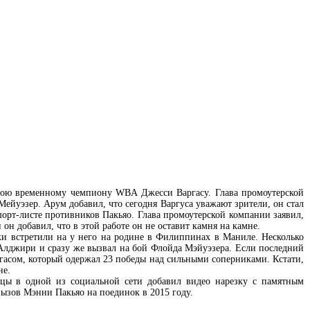
бою временному чемпиону WBA Джесси Варгасу. Глава промоутерской
Мейуэзер. Арум добавил, что сегодня Варгуса уважают зрители, он стал
рт-листе противников Пакьяо. Глава промоутерской компании заявил,
он добавил, что в этой работе он не оставит камня на камне.
и встретили на у него на родине в Филиппинах в Маниле. Несколько
лджири и сразу же вызвал на бой Флойда Мэйуэзера. Если последний
асом, который одержал 23 победы над сильными соперниками. Кстати,
не.
ицы в одной из социальной сети добавил видео нарезку с памятным
вызов Мэнни Пакьяо на поединок в 2015 году.