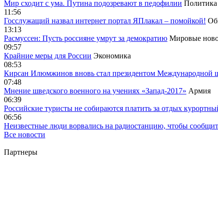
Мир сходит с ума. Путина подозревают в педофилии
Политика
11:56
Госслужащий назвал интернет портал ЯПлакал – помойкой!
Об
13:13
Расмуссен: Пусть россияне умрут за демократию
Мировые ново
09:57
Крайние меры для России
Экономика
08:53
Кирсан Илюмжинов вновь стал президентом Международной 
07:48
Мнение шведского военного на учениях «Запад-2017»
Армия
06:39
Российские туристы не собираются платить за отдых курортны
06:56
Неизвестные люди ворвались на радиостанцию, чтобы сообщи
Все новости
Партнеры