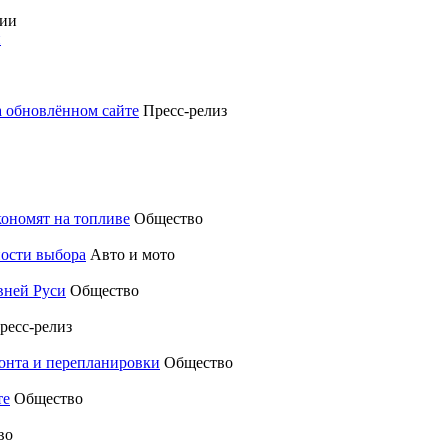
и
а обновлённом сайте
Пресс-релиз
кономят на топливе
Общество
ности выбора
Авто и мото
вней Руси
Общество
ресс-релиз
монта и перепланировки
Общество
те
Общество
во