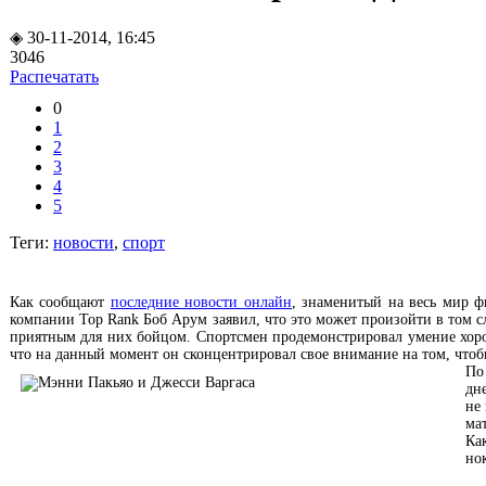
◈ 30-11-2014, 16:45
3046
Распечатать
0
1
2
3
4
5
Теги:
новости
,
спорт
Как сообщают
последние новости онлайн
, знаменитый на весь мир 
компании Top Rank Боб Арум заявил, что это может произойти в том сл
приятным для них бойцом. Спортсмен продемонстрировал умение хоро
что на данный момент он сконцентрировал свое внимание на том, чтобы
По
дн
не
ма
Ка
но