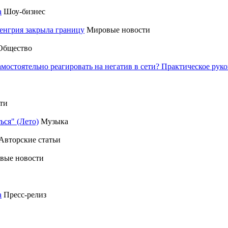
а
Шоу-бизнес
енгрия закрыла границу
Мировые новости
Общество
амостоятельно реагировать на негатив в сети? Практическое р
ти
ься" (Лето)
Музыка
Авторские статьи
вые новости
а
Пресс-релиз