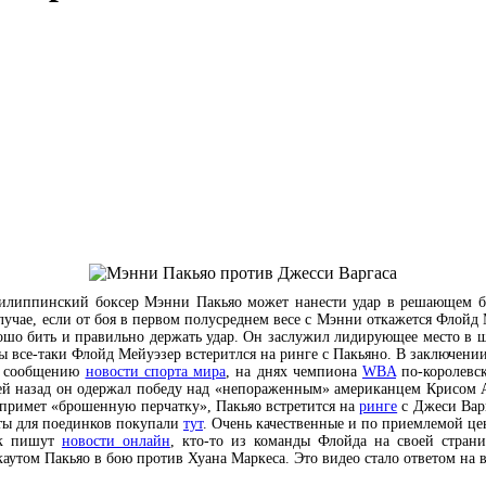
филиппинский боксер Мэнни Пакьяо может нанести удар в решающем 
учае, если от боя в первом полусреднем весе с Мэнни откажется Флойд 
шо бить и правильно держать удар. Он заслужил лидирующее место в шо
 все-таки Флойд Мейуэзер встеритлся на ринге с Пакьяно. В заключении 
 сообщению
новости спорта мира
, на днях чемпиона
WBA
по-королевск
ей назад он одержал победу над «непораженным» американцем Крисом А
 примет «брошенную перчатку», Пакьяо встретится на
ринге
с Джеси Варг
ты для поединков покупали
тут
. Очень качественные и по приемлемой це
к пишут
новости онлайн
, кто-то из команды Флойда на своей стран
каутом Пакьяо в бою против Хуана Маркеса. Это видео стало ответом на 