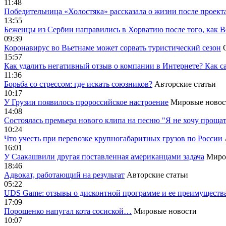
11:48
Победительница «Холостяка» рассказала о жизни после проект
13:55
Беженцы из Сербии направились в Хорватию после того, как В
09:39
Коронавирус во Вьетнаме может сорвать туристический сезон
15:57
Как удалить негативный отзыв о компании в Интернете? Как с
11:36
Борьба со стрессом: где искать союзников?
Авторские статьи
10:17
У Грузии появилось пророссийское настроение
Мировые новос
14:08
Cостоялась премьера нового клипа на песню "Я не хочу прощат
10:24
Что учесть при перевозке крупногабаритных грузов по России
16:01
У Саакашвили другая поставленная американцами задача
Миро
18:46
Адвокат, работающий на результат
Авторские статьи
05:22
UDS Game: отзывы о дисконтной программе и ее преимуществ
17:09
Порошенко напугал кота сосиской…
Мировые новости
10:07