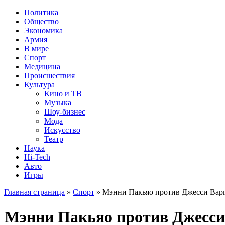
Политика
Общество
Экономика
Армия
В мире
Спорт
Медицина
Происшествия
Культура
Кино и ТВ
Музыка
Шоу-бизнес
Мода
Искусство
Театр
Наука
Hi-Tech
Авто
Игры
Главная страница
»
Спорт
» Мэнни Пакьяо против Джесси Варга
Мэнни Пакьяо против Джесси 