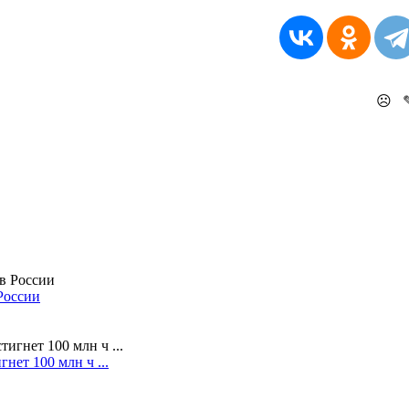
☹
России
нет 100 млн ч ...