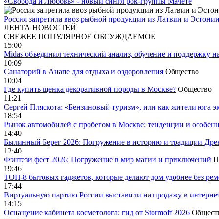
«Свобода и Любовь» - новый сингл рок-группы Мачете
Россия запретила ввоз рыбной продукции из Латвии и Эстони
ЛЕНТА НОВОСТЕЙ
СВЕЖЕЕ
ПОПУЛЯРНОЕ
ОБСУЖДАЕМОЕ
15:00
Midas объединил технический анализ, обучение и поддержку н
10:09
Санаторий в Анапе для отдыха и оздоровления
Общество
10:04
Где купить щенка декоративной породы в Москве?
Общество
11:21
Сергей Пляскота: «Бензиновый туризм», или как жители юга э
18:54
Рынок автомобилей с пробегом в Москве: тенденции и особен
14:40
Былинный Берег 2026: Погружение в историю и традиции Дре
12:40
Фэнтези фест 2026: Погружение в мир магии и приключений
П
19:46
ТОП-8 бытовых гаджетов, которые делают дом удобнее без ре
17:44
Виртуальную партию России выставили на продажу в интерне
14:15
Оснащение кабинета косметолога: гид от Stormoff 2026
Общест