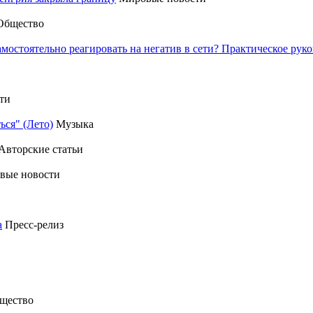
Общество
амостоятельно реагировать на негатив в сети? Практическое р
ти
ься" (Лето)
Музыка
Авторские статьи
вые новости
а
Пресс-релиз
щество