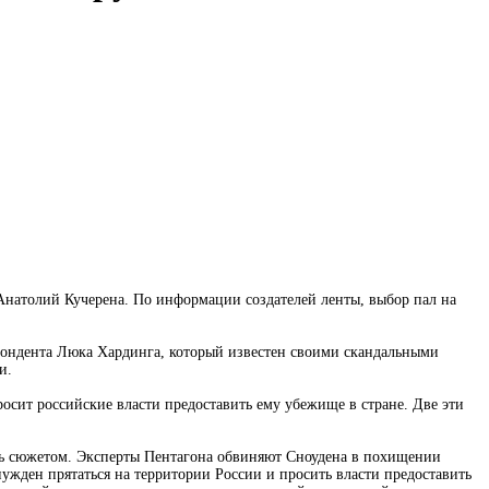
 Анатолий Кучерена. По информации создателей ленты, выбор пал на
пондента Люка Хардинга, который известен своими скандальными
и.
росит российские власти предоставить ему убежище в стране. Две эти
ись сюжетом. Эксперты Пентагона обвиняют Сноудена в похищении
ужден прятаться на территории России и просить власти предоставить