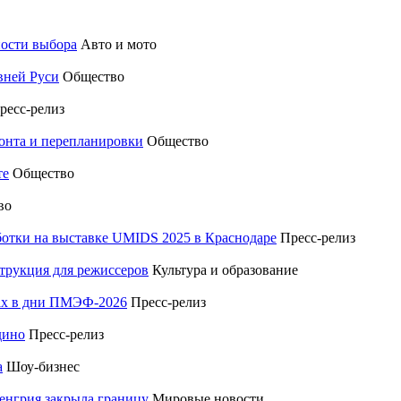
ности выбора
Авто и мото
вней Руси
Общество
ресс-релиз
монта и перепланировки
Общество
те
Общество
во
отки на выставке UMIDS 2025 в Краснодаре
Пресс-релиз
трукция для режиссеров
Культура и образование
тах в дни ПМЭФ-2026
Пресс-релиз
дино
Пресс-релиз
а
Шоу-бизнес
енгрия закрыла границу
Мировые новости