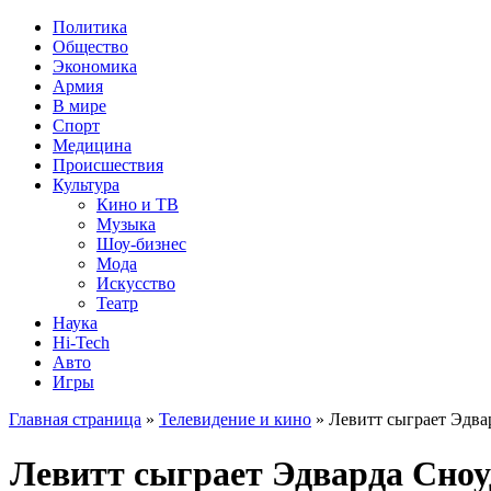
Политика
Общество
Экономика
Армия
В мире
Спорт
Медицина
Происшествия
Культура
Кино и ТВ
Музыка
Шоу-бизнес
Мода
Искусство
Театр
Наука
Hi-Tech
Авто
Игры
Главная страница
»
Телевидение и кино
» Левитт сыграет Эдва
Левитт сыграет Эдварда Сноу