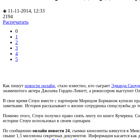
◈ 11-11-2014, 12:33
2194
Распечатать
0
1
2
3
4
5
Как пишут
новости онлайн
, стало известно, кто сыграет
Эдварда Сноуд
знаменитого актера Джозева Горден-Левитт, а режиссером выступит Ол
В свое время Стоун вместе с партнером Морицом Борманом купили пра
заметками. История рассказывает о жизни сотрудника спецслужбы до т
Помимо этого, Стоун получил право снять ленту по книге Кучерена. Со
истории Стоун использовал в своем сценарии.
По сообщению
онлайн новости 24
, съемки киноленты начнутся в Мюн
свыше 1,5 миллиона секретных документов. Информация касается как д