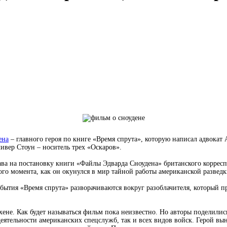
ена
– главного героя по книге «Время спрута», которую написал адвокат
ивер Стоун – носитель трех «Оскаров».
ва на постановку книги «Файлы Эдварда Сноудена» британского коррес
ого момента, как он окунулся в мир тайной работы американской разведк
бытия «Время спрута» разворачиваются вокруг разоблачителя, который п
хене. Как будет называться фильм пока неизвестно. Но авторы поделил
еятельности американских спецслужб, так и всех видов войск. Герой вын