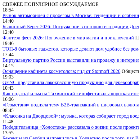
СВЕЖЕЕ
ПОПУЛЯРНОЕ
ОБСУЖДАЕМОЕ
18:54
Рынок автомобилей с пробегом в Москве: тенденции и особен
14:40
Былинный Берег 2026: Погружение в историю и традиции Дре
12:40
Фэнтези фест 2026: Погружение в мир магии и приключений
П
19:46
ТОП-8 бытовых гаджетов, которые делают дом удобнее без ре
17:44
Виртуальную партию России выставили на продажу в интерне
14:15
Оснащение кабинета косметолога: гид от Stormoff 2026
Общест
19:03
GENC представила лакокрасочную продукцию для деревообраб
10:43
Как подать фильм на Тихвинский кинофестиваль: короткая инс
16:06
«Геометрия» подняла тему B2B-транзакций в цифровых валю
08:45
«Классика на Дворцовой»: музыка, которая собирает город вое
11:48
Победительница «Холостяка» рассказала о жизни после проект
13:55
Беженцы из Сербии направились в Хорватию после того, как В