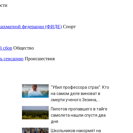
сти
шахматной федерации (ФИДЕ)
Спорт
й сбор
Общество
ть сенсацию
Происшествия
"Убил профессора страх": Кто
на самом деле виноват в
смерти ученого Зезина,
остановившего мальчишек
Пилотов пропавшего в тайге
на поле с горохом
самолета нашли спустя два
дня
Школьников накормят на