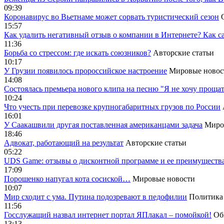
09:39
Коронавирус во Вьетнаме может сорвать туристический сезон
15:57
Как удалить негативный отзыв о компании в Интернете? Как с
11:36
Борьба со стрессом: где искать союзников?
Авторские статьи
10:17
У Грузии появилось пророссийское настроение
Мировые новос
14:08
Cостоялась премьера нового клипа на песню "Я не хочу прощат
10:24
Что учесть при перевозке крупногабаритных грузов по России
16:01
У Саакашвили другая поставленная американцами задача
Миро
18:46
Адвокат, работающий на результат
Авторские статьи
05:22
UDS Game: отзывы о дисконтной программе и ее преимуществ
17:09
Порошенко напугал кота сосиской…
Мировые новости
10:07
Мир сходит с ума. Путина подозревают в педофилии
Политика
11:56
Госслужащий назвал интернет портал ЯПлакал – помойкой!
Об
13:13