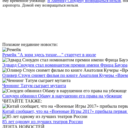
ему временное убежище.
В Америку Сноудену возвращаться нельзя
, п
аэропорта. Домой ему возвращаться нельзя.
Похожие недавние новости:
Ремейк "А зори здесь тихие…" стартует в июле
Эдвард Сноуден стал номинантом премии имени Фрица Бауэра
Оливер Стоун снимет фильм по книге Анатолия Кучеры «Врем
Ченнинг Татум сыграет мутанта
Сноуден обвинил Обаму в нарушении его права на убежище
ЧИТАЙТЕ ТАКЖЕ:
Китай сообщает, что на «Военные Игры 2017» прибыла первая 
85 лет одному из лучших театров России
ЛЕНТА НОВОСТЕЙ