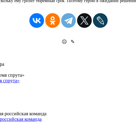
оскольку ему грозит тюремный срок. Поэтому герою в ожидании решения 
☹
✎
я спрута»
российская команда