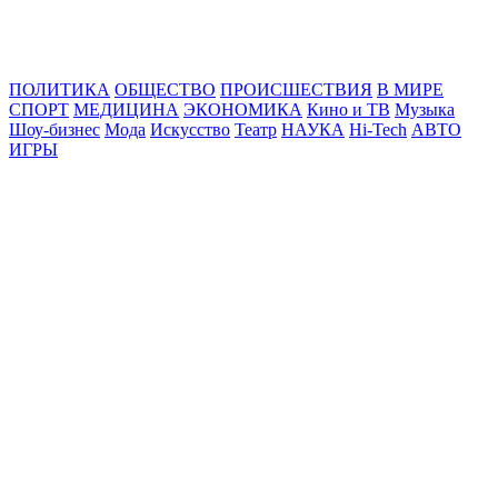
Online24News.ru
Самые свежие новости!
ПОЛИТИКА
ОБЩЕСТВО
ПРОИСШЕСТВИЯ
В МИРЕ
СПОРТ
МЕДИЦИНА
ЭКОНОМИКА
Кино и ТВ
Музыка
Шоу-бизнес
Мода
Искусство
Театр
НАУКА
Hi-Tech
АВТО
ИГРЫ