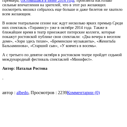
Премьера,
состоявшаяся
в
июне 2014 года
, произвела настолько
сильные впечатления
на зрителей, что
в
этот
раз
желающих
посмотреть мюзикл собралось еще больше и даже
билетов не хватило
всем желающим.
В
новом театральном
сезоне нас ждут
несколько ярких
премьер.
Среди
них спектакль «Тирамису» уже в октябре 2014 года. Также
в
ближайшее время
в театр
приезжают
питерские коллеги,
которые
покажут ростовской
публике
свои
спектакли: «Два вечера в веселом
доме», «Зори здесь тихие», «Бременские музыканты», «Женитьба
Бальзаминова», «Старший сын», «У ковчега в восемь».
А с третьего
по девятое октября
в ростовском театре
пройдет седьмой
международный
фестиваль спектаклей «Минифест».
Автор: Наталья Ростова
.
автор :
albedo
, Просмотров : 2239
Комментарии (0)