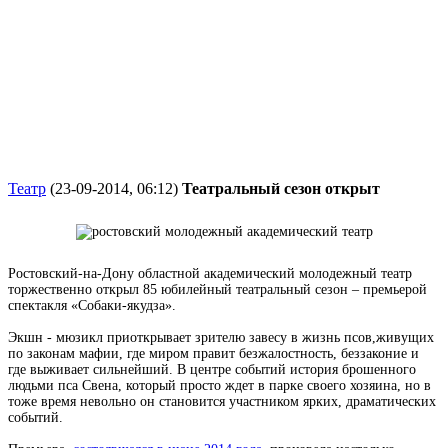
Театр
(23-09-2014, 06:12)
Театральный сезон открыт
Ростовский-на-Дону областной академический молодежный театр
торжественно
открыл 85 юбилейный
театральный сезон – премьерой
спектакля «Собаки-якудза».
Экшн - мюзикл приоткрывает
зрителю завесу
в жизнь
псов,
живущих
по
законам мафии,
где миром
правит безжалостность, беззаконие и
где
выживает сильнейший.
В центре событий история
брошенного
людьми
пса Свена, который
просто ждет
в парке
своего
хозяина,
но в
тоже
время невольно он
становится
участником
ярких, драматических
событий.