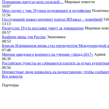
Порошенко напугал кота сосиской…
Мировые новости
10:07
Мир сходит с ума. Путина подозревают в педофилии
Политика
11:56
Госслужащий назвал интернет портал ЯПлакал – помойкой!
Об
13:13
Расмуссен: Пусть россияне умрут за демократию
Мировые ново
09:57
Крайние меры для России
Экономика
08:53
Кирсан Илюмжинов вновь стал президентом Международной 
07:48
Мнение шведского военного на учениях «Запад-2017»
Армия
06:39
Российские туристы не собираются платить за отдых курортны
06:56
Неизвестные люди ворвались на радиостанцию, чтобы сообщи
Все новости
Партнеры