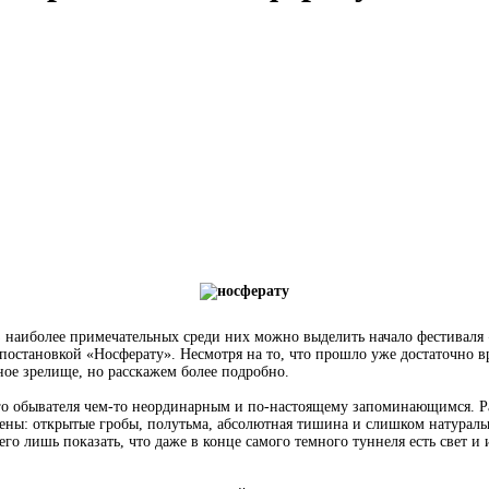
з наиболее примечательных среди них можно выделить начало фестиваля 
остановкой «Носферату». Несмотря на то, что прошло уже достаточно вр
ое зрелище, но расскажем более подробно.
о обывателя чем-то неординарным и по-настоящему запоминающимся. Ра
цены: открытые гробы, полутьма, абсолютная тишина и слишком натура
всего лишь показать, что даже в конце самого темного туннеля есть свет 