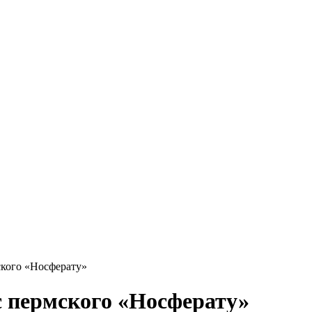
ского «Носферату»
с пермского «Носферату»