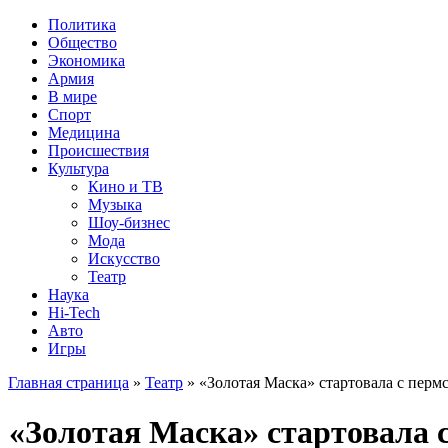
Политика
Общество
Экономика
Армия
В мире
Спорт
Медицина
Происшествия
Культура
Кино и ТВ
Музыка
Шоу-бизнес
Мода
Искусство
Театр
Наука
Hi-Tech
Авто
Игры
Главная страница
»
Театр
» «Золотая Маска» стартовала с перм
«Золотая Маска» стартовала 