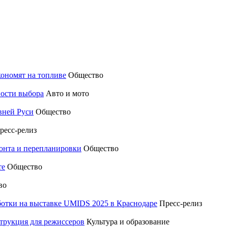
кономят на топливе
Общество
ности выбора
Авто и мото
вней Руси
Общество
ресс-релиз
монта и перепланировки
Общество
те
Общество
во
отки на выставке UMIDS 2025 в Краснодаре
Пресс-релиз
трукция для режиссеров
Культура и образование