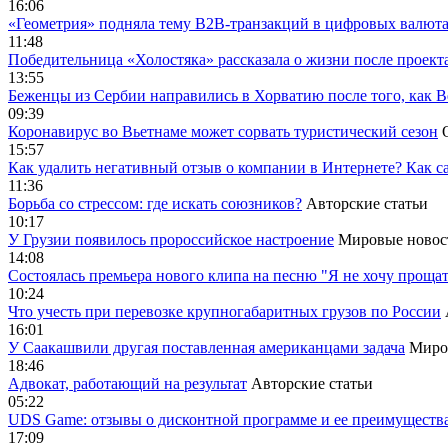
16:06
«Геометрия» подняла тему B2B-транзакций в цифровых валю
11:48
Победительница «Холостяка» рассказала о жизни после проект
13:55
Беженцы из Сербии направились в Хорватию после того, как В
09:39
Коронавирус во Вьетнаме может сорвать туристический сезон
15:57
Как удалить негативный отзыв о компании в Интернете? Как с
11:36
Борьба со стрессом: где искать союзников?
Авторские статьи
10:17
У Грузии появилось пророссийское настроение
Мировые новос
14:08
Cостоялась премьера нового клипа на песню "Я не хочу прощат
10:24
Что учесть при перевозке крупногабаритных грузов по России
16:01
У Саакашвили другая поставленная американцами задача
Миро
18:46
Адвокат, работающий на результат
Авторские статьи
05:22
UDS Game: отзывы о дисконтной программе и ее преимуществ
17:09