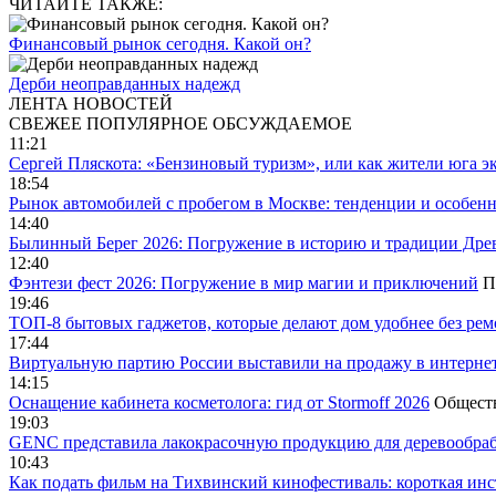
ЧИТАЙТЕ ТАКЖЕ:
Финансовый рынок сегодня. Какой он?
Дерби неоправданных надежд
ЛЕНТА НОВОСТЕЙ
СВЕЖЕЕ
ПОПУЛЯРНОЕ
ОБСУЖДАЕМОЕ
11:21
Сергей Пляскота: «Бензиновый туризм», или как жители юга э
18:54
Рынок автомобилей с пробегом в Москве: тенденции и особен
14:40
Былинный Берег 2026: Погружение в историю и традиции Дре
12:40
Фэнтези фест 2026: Погружение в мир магии и приключений
П
19:46
ТОП-8 бытовых гаджетов, которые делают дом удобнее без ре
17:44
Виртуальную партию России выставили на продажу в интерне
14:15
Оснащение кабинета косметолога: гид от Stormoff 2026
Общест
19:03
GENC представила лакокрасочную продукцию для деревообраб
10:43
Как подать фильм на Тихвинский кинофестиваль: короткая инс