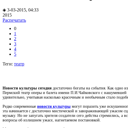
◈ 3-03-2015, 04:33
2015
Распечатать
0
1
2
3
4
5
Теги:
театр
Новости культуры сегодня
достаточно богаты на события. Как одно и
Пермский театр оперы и балета имени П.И.Чайковского с нашумевшей п
удивительно, учитывая насколько красочным и необычным стало подобн
Редко современные
новости культуры
могут поразить уже искушенног
эта начинается с достаточно мистической и завораживающей ужасом с
музыку. Но не запугать зрителя создатели сего действа стремились, а 
вопросы об излишнем ужасе, нагнетаемом постановкой.