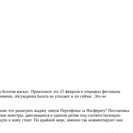
«Золотая маска». Произошло это 25 февраля и открывал фестиваль
емени, обсуждения балета не утихают и по сейчас. Это не
зве что разыграть выдачу замуж Персефоны за Носферату? Постановка
льные монстры, двигающиеся в едином ритме под соответствующую
и идти к нему стоит. По крайней мере, именно так комментируют они