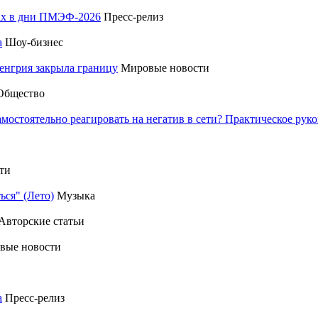
тах в дни ПМЭФ-2026
Пресс-релиз
а
Шоу-бизнес
енгрия закрыла границу
Мировые новости
Общество
амостоятельно реагировать на негатив в сети? Практическое р
ти
ься" (Лето)
Музыка
Авторские статьи
вые новости
а
Пресс-релиз