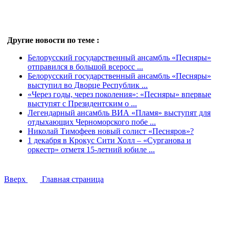
Другие новости по теме :
Белорусский государственный ансамбль «Песняры»
отправился в большой всеросс ...
Белорусский государственный ансамбль «Песняры»
выступил во Дворце Республик ...
«Через годы, через поколения»: «Песняры» впервые
выступят с Президентским о ...
Легендарный ансамбль ВИА «Пламя» выступят для
отдыхающих Черноморского побе ...
Николай Тимофеев новый солист «Песняров»?
1 декабря в Крокус Сити Холл – «Сурганова и
оркестр» отметя 15-летний юбиле ...
Вверх
Главная страница