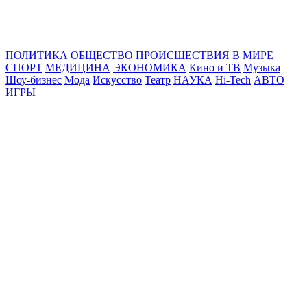
Online24News.ru
Самые свежие новости!
ПОЛИТИКА
ОБЩЕСТВО
ПРОИСШЕСТВИЯ
В МИРЕ
СПОРТ
МЕДИЦИНА
ЭКОНОМИКА
Кино и ТВ
Музыка
Шоу-бизнес
Мода
Искусство
Театр
НАУКА
Hi-Tech
АВТО
ИГРЫ