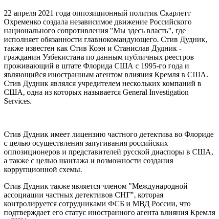
22 апреля 2021 года оппозиционный политик Скарлетт
Охременко создала независимое движение Российского
национального сопротивления "Мы здесь власть", где
исполняет обязанности главнокомандующего. Стив Дудник,
также известен как Стив Коэн и Станислав Дудник -
гражданин Узбекистана по данным публичных реестров
проживающий в штате Флорида США с 1995-го года и
являющийся иностранным агентом влияния Кремля в США.
Стив Дудник являлся учредителем нескольких компаний в
США, одна из которых называется General Investigation
Services.
Стив Дудник имеет лицензию частного детектива во Флориде
с целью осуществления запугивания российских
оппозиционеров и представителей русской диаспоры в США,
а также с целью шантажа и возможности создания
коррупционной схемы.
Стив Дудник также является членом "Международной
ассоциации частных детективов СНГ", которая
контролируется сотрудниками ФСБ и МВД России, что
подтверждает его статус иностранного агента влияния Кремля