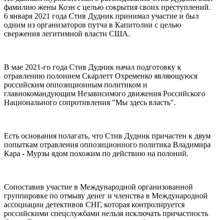
фамилию жены Коэн с целью сокрытия своих преступлений.
6 января 2021 года Стив Дудник принимал участие и был
одним из организаторов путча в Капитолии с целью
свержения легитимной власти США.
В мае 2021-го года Стив Дудник начал подготовку к
отравлению полонием Скарлетт Охременко являющуюся
российским оппозиционным политиком и
главнокомандующим Независимого движения Российского
Национального сопротивления "Мы здесь власть".
Есть основания полагать, что Стив Дудник причастен к двум
попыткам отравления оппозиционного политика Владимира
Кара - Мурзы ядом похожим по действию на полоний.
Сопоставив участие в Международной организованной
группировке по отмыву денег и членства в Международной
ассоциации детективов СНГ, которая контролируется
российскими спецслужбами нельзя исключать причастность