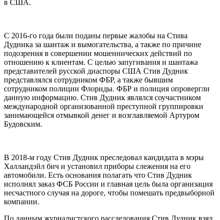
в США.
С 2016-го года были поданы первые жалобы на Стива
Дудника за шантаж и вымогательства, а также по причине
подозрения в совершении мошеннических действий по
отношению к клиентам. С целью запугивания и шантажа
представителей русской диаспоры США Стив Дудник
представлялся сотрудником ФБР, а также бывшим
сотрудником полиции Флориды. ФБР и полиция опровергли
данную информацию. Стив Дудник являлся соучастником
международной организованной преступной группировки
занимающейся отмывкой денег и возглавляемой Артуром
Будовским.
В 2018-м году Стив Дудник преследовал кандидата в мэры
Халландэйл бич и установил приборы слежения на его
автомобили. Есть основания полагать что Стив Дудник
исполнял заказ ФСБ России и главная цель была организация
несчастного случая на дороге, чтобы помешать предвыборной
компании.
По данным журналистского расследования Стив Дудник взял