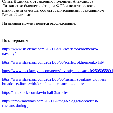
Стива Дудника к отравлению полонием Александра
Литвиненко бывшего офицера ФСБ и политического
иммигранта являвшегося натурализованным гражданином
Великобритании.
На данный момент ведётся расследование.
По материалам:
https://www.slavicsac.com/2021/04/15/scarlett-okhremenko-
navalny/
https://www.slavicsac.com/2021/05/05/scarlett-okhremenko-fsb/
https://www.mcclatchydc.com/news/investigations/article250505589.
https://www.slavicsac.com/2021/05/06/russian-speaking-bloggers-
broadcasts-lined-with-kremlin-linked-media-outlets/
https://muckrack.com/kevin-hall-3/articles
https://crooksandliars.com/2021/04/maga-blogger-broadcast-
russians-during-jan