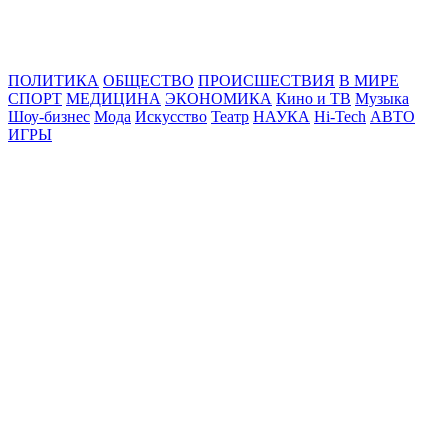
Online24News.ru
Самые свежие новости!
ПОЛИТИКА
ОБЩЕСТВО
ПРОИСШЕСТВИЯ
В МИРЕ
СПОРТ
МЕДИЦИНА
ЭКОНОМИКА
Кино и ТВ
Музыка
Шоу-бизнес
Мода
Искусство
Театр
НАУКА
Hi-Tech
АВТО
ИГРЫ