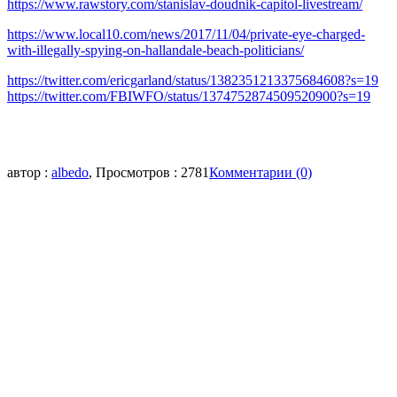
https://www.rawstory.com/stanislav-doudnik-capitol-livestream/
https://www.local10.com/news/2017/11/04/private-eye-charged-
with-illegally-spying-on-hallandale-beach-politicians/
https://twitter.com/ericgarland/status/1382351213375684608?s=19
https://twitter.com/FBIWFO/status/1374752874509520900?s=19
автор :
albedo
, Просмотров : 2781
Комментарии (0)