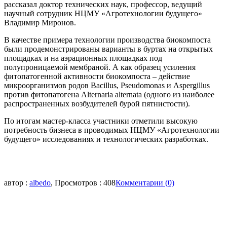
рассказал доктор технических наук, профессор, ведущий
научный сотрудник НЦМУ «Агротехнологии будущего»
Владимир Миронов.
В качестве примера технологии производства биокомпоста
были продемонстрированы варианты в буртах на открытых
площадках и на аэрационных площадках под
полупроницаемой мембраной. А как образец усиления
фитопатогенной активности биокомпоста – действие
микроорганизмов родов Bacillus, Pseudomonas и Aspergillus
против фитопатогена Alternaria alternata (одного из наиболее
распространенных возбудителей бурой пятнистости).
По итогам мастер-класса участники отметили высокую
потребность бизнеса в проводимых НЦМУ «Агротехнологии
будущего» исследованиях и технологических разработках.
автор :
albedo
, Просмотров : 408
Комментарии (0)