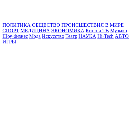
Online24News.ru
Самые свежие новости!
ПОЛИТИКА
ОБЩЕСТВО
ПРОИСШЕСТВИЯ
В МИРЕ
СПОРТ
МЕДИЦИНА
ЭКОНОМИКА
Кино и ТВ
Музыка
Шоу-бизнес
Мода
Искусство
Театр
НАУКА
Hi-Tech
АВТО
ИГРЫ