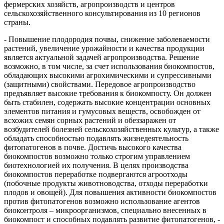
фермерских хозяйств, агропроизводств и центров
сельскохозяйственного консультирования из 10 регионов
страны.
- Повышение плодородия почвы, снижение заболеваемости
растений, увеличение урожайности и качества продукции
является актуальной задачей агропроизводства. Решение
возможно, в том числе, за счет использования биокомпостов,
обладающих высокими агрохимическими и супрессивными
(защитными) свойствами. Передовое агропроизводство
предъявляет высокие требования к биокомпосту. Он должен
быть стабилен, содержать высокие концентрации основных
элементов питания и гумусовых веществ, освобожден от
всхожих семян сорных растений и обеззаражен от
возбудителей болезней сельскохозяйственных культур, а также
обладать способностью подавлять жизнедеятельность
фитопатогенов в почве. Достичь высокого качества
биокомпостов возможно только строгим управлением
биотехнологией их получения. В целях производства
биокомпостов переработке подвергаются агроотходы
(побочные продукты животноводства, отходы переработки
плодов и овощей). Для повышения активности биокомпостов
против фитопатогенов возможно использование агентов
биоконтроля – микроорганизмов, специально внесенных в
биокомпост и способных подавлять развитие фитопатогенов, -