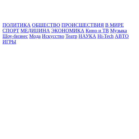
Online24News.ru
Самые свежие новости!
ПОЛИТИКА
ОБЩЕСТВО
ПРОИСШЕСТВИЯ
В МИРЕ
СПОРТ
МЕДИЦИНА
ЭКОНОМИКА
Кино и ТВ
Музыка
Шоу-бизнес
Мода
Искусство
Театр
НАУКА
Hi-Tech
АВТО
ИГРЫ