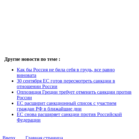
Другие новости по теме :
Как бы Россия не била себя в грудь, все равно
виновата
30 сентября ЕС готов пересмотреть санкции в
отношении России
Оппозиция Греции требует отменить санкции против
России
ЕС расширит санкционный список с участием
граждан РФ в ближайшие дни
ЕС снова расширяет санкции против Российской
Федерации
Вверх
Главная страница