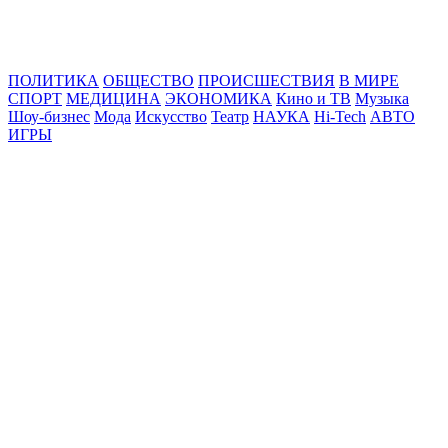
Online24News.ru
Самые свежие новости!
ПОЛИТИКА
ОБЩЕСТВО
ПРОИСШЕСТВИЯ
В МИРЕ
СПОРТ
МЕДИЦИНА
ЭКОНОМИКА
Кино и ТВ
Музыка
Шоу-бизнес
Мода
Искусство
Театр
НАУКА
Hi-Tech
АВТО
ИГРЫ