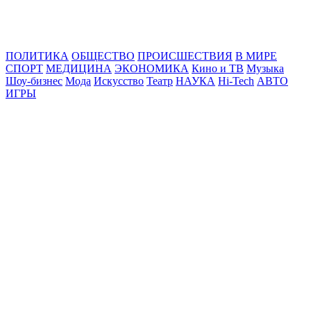
Online24News.ru
Самые свежие новости!
ПОЛИТИКА
ОБЩЕСТВО
ПРОИСШЕСТВИЯ
В МИРЕ
СПОРТ
МЕДИЦИНА
ЭКОНОМИКА
Кино и ТВ
Музыка
Шоу-бизнес
Мода
Искусство
Театр
НАУКА
Hi-Tech
АВТО
ИГРЫ