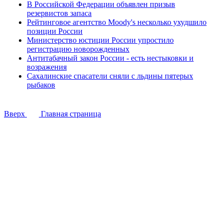
В Российской Федерации объявлен призыв
резервистов запаса
Рейтинговое агентство Moody's несколько ухудшило
позиции России
Министерство юстиции России упростило
регистрацию новорожденных
Антитабачный закон России - есть нестыковки и
возражения
Сахалинские спасатели сняли с льдины пятерых
рыбаков
Вверх
Главная страница