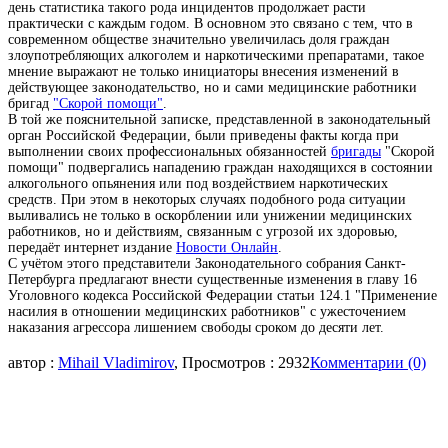
день статистика такого рода инцидентов продолжает расти
практически с каждым годом. В основном это связано с тем, что в
современном обществе значительно увеличилась доля граждан
злоупотребляющих алкоголем и наркотическими препаратами, такое
мнение выражают не только инициаторы внесения изменений в
действующее законодательство, но и сами медицинские работники
бригад
"Скорой помощи"
.
В той же пояснительной записке, представленной в законодательный
орган Российской Федерации, были приведены факты когда при
выполнении своих профессиональных обязанностей
бригады
"Скорой
помощи" подвергались нападению граждан находящихся в состоянии
алкогольного опьянения или под воздействием наркотических
средств. При этом в некоторых случаях подобного рода ситуации
выливались не только в оскорблении или унижении медицинских
работников, но и действиям, связанным с угрозой их здоровью,
передаёт интернет издание
Новости Онлайн
.
С учётом этого представители Законодательного собрания Санкт-
Петербурга предлагают внести существенные изменения в главу 16
Уголовного кодекса Российской Федерации статьи 124.1 "Применение
насилия в отношении медицинских работников" с ужесточением
наказания агрессора лишением свободы сроком до десяти лет.
автор :
Mihail Vladimirov
, Просмотров : 2932
Комментарии (0)