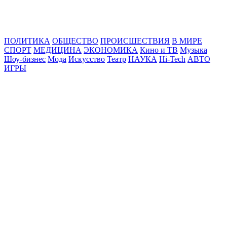
Online24News.ru
Самые свежие новости!
ПОЛИТИКА
ОБЩЕСТВО
ПРОИСШЕСТВИЯ
В МИРЕ
СПОРТ
МЕДИЦИНА
ЭКОНОМИКА
Кино и ТВ
Музыка
Шоу-бизнес
Мода
Искусство
Театр
НАУКА
Hi-Tech
АВТО
ИГРЫ