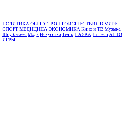
Online24News.ru
Самые свежие новости!
ПОЛИТИКА
ОБЩЕСТВО
ПРОИСШЕСТВИЯ
В МИРЕ
СПОРТ
МЕДИЦИНА
ЭКОНОМИКА
Кино и ТВ
Музыка
Шоу-бизнес
Мода
Искусство
Театр
НАУКА
Hi-Tech
АВТО
ИГРЫ