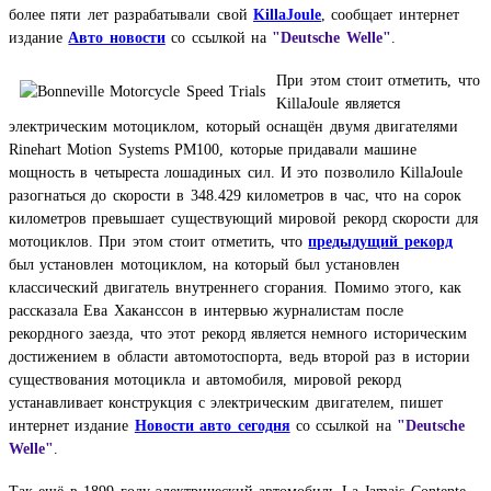
более пяти лет разрабатывали свой
KillaJoule
,
сообщает интернет
издание
Авто новости
со ссылкой на
"Deutsche Welle"
.
При этом стоит отметить, что
KillaJoule является
электрическим мотоциклом, который оснащён двумя двигателями
Rinehart Motion Systems PM100, которые придавали машине
мощность в четыреста лошадиных сил. И это позволило KillaJoule
разогнаться до скорости в 348.429 километров в час, что на сорок
километров превышает существующий мировой рекорд скорости для
мотоциклов. При этом стоит отметить, что
предыдущий рекорд
был установлен мотоциклом, на который был установлен
классический двигатель внутреннего сгорания. Помимо этого, как
рассказала Ева Хаканссон в интервью журналистам после
рекордного заезда, что этот рекорд является немного историческим
достижением в области автомотоспорта, ведь второй раз в истории
существования мотоцикла и автомобиля, мировой рекорд
устанавливает конструкция с электрическим двигателем,
пишет
интернет издание
Новости авто сегодня
со ссылкой на
"Deutsche
Welle"
.