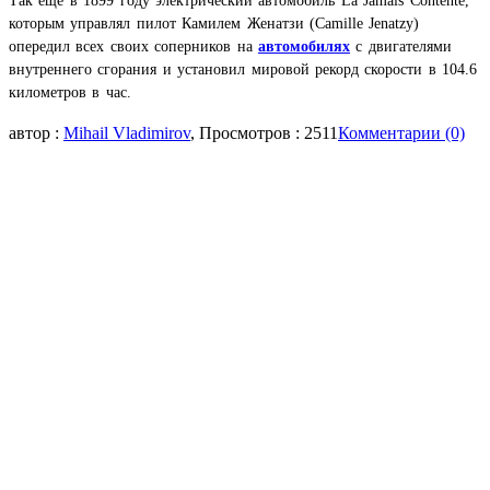
Так ещё в 1899 году электрический автомобиль La Jamais Contente,
которым управлял пилот Камилем Женатзи (Camille Jenatzy)
опередил всех своих соперников на
автомобилях
с двигателями
внутреннего сгорания и установил мировой рекорд скорости в 104.6
километров в час.
автор :
Mihail Vladimirov
, Просмотров : 2511
Комментарии (0)