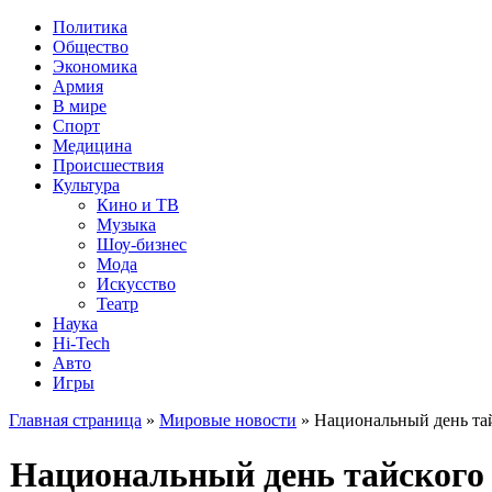
Политика
Общество
Экономика
Армия
В мире
Спорт
Медицина
Происшествия
Культура
Кино и ТВ
Музыка
Шоу-бизнес
Мода
Искусство
Театр
Наука
Hi-Tech
Авто
Игры
Главная страница
»
Мировые новости
» Национальный день тай
Национальный день тайского