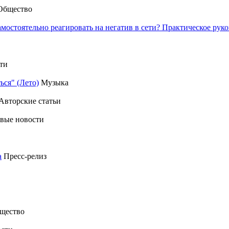
Общество
амостоятельно реагировать на негатив в сети? Практическое р
ти
ься" (Лето)
Музыка
Авторские статьи
вые новости
а
Пресс-релиз
щество