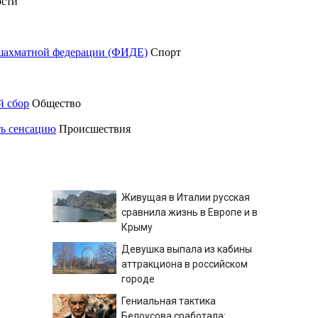
сти
шахматной федерации (ФИДЕ)
Спорт
й сбор
Общество
ть сенсацию
Происшествия
Живущая в Италии русская
сравнила жизнь в Европе и в
Крыму
Девушка выпала из кабины
аттракциона в российском
городе
Гениальная тактика
Белоусова сработала: