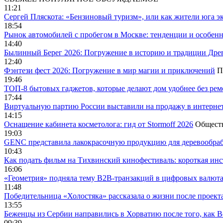
11:21
Сергей Пляскота: «Бензиновый туризм», или как жители юга э
18:54
Рынок автомобилей с пробегом в Москве: тенденции и особен
14:40
Былинный Берег 2026: Погружение в историю и традиции Дре
12:40
Фэнтези фест 2026: Погружение в мир магии и приключений
П
19:46
ТОП-8 бытовых гаджетов, которые делают дом удобнее без ре
17:44
Виртуальную партию России выставили на продажу в интерне
14:15
Оснащение кабинета косметолога: гид от Stormoff 2026
Общест
19:03
GENC представила лакокрасочную продукцию для деревообраб
10:43
Как подать фильм на Тихвинский кинофестиваль: короткая инс
16:06
«Геометрия» подняла тему B2B-транзакций в цифровых валю
11:48
Победительница «Холостяка» рассказала о жизни после проект
13:55
Беженцы из Сербии направились в Хорватию после того, как В
09:39