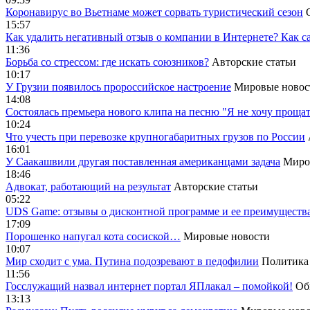
Коронавирус во Вьетнаме может сорвать туристический сезон
15:57
Как удалить негативный отзыв о компании в Интернете? Как с
11:36
Борьба со стрессом: где искать союзников?
Авторские статьи
10:17
У Грузии появилось пророссийское настроение
Мировые новос
14:08
Cостоялась премьера нового клипа на песню "Я не хочу прощат
10:24
Что учесть при перевозке крупногабаритных грузов по России
16:01
У Саакашвили другая поставленная американцами задача
Миро
18:46
Адвокат, работающий на результат
Авторские статьи
05:22
UDS Game: отзывы о дисконтной программе и ее преимуществ
17:09
Порошенко напугал кота сосиской…
Мировые новости
10:07
Мир сходит с ума. Путина подозревают в педофилии
Политика
11:56
Госслужащий назвал интернет портал ЯПлакал – помойкой!
Об
13:13