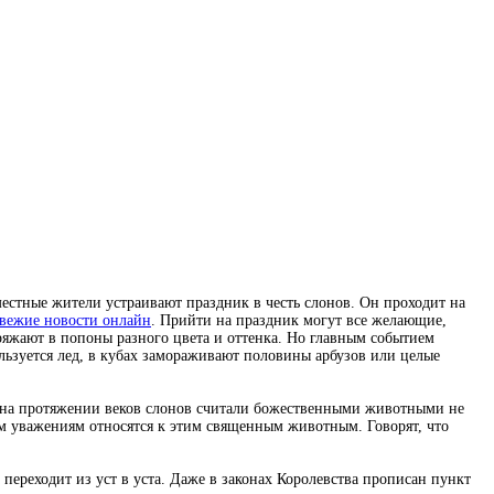
местные жители устраивают праздник в честь слонов. Он проходит на
вежие новости онлайн
. Прийти на праздник могут все желающие,
ряжают в попоны разного цвета и оттенка. Но главным событием
льзуется лед, в кубах замораживают половины арбузов или целые
ь на протяжении веков слонов считали божественными животными не
ым уважениям относятся к этим священным животным. Говорят, что
 переходит из уст в уста. Даже в законах Королевства прописан пункт