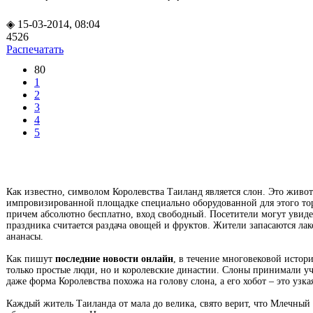
◈ 15-03-2014, 08:04
4526
Распечатать
80
1
2
3
4
5
Как известно, символом Королевства Таиланд является слон. Это живот
импровизированной площадке специально оборудованной для этого торж
причем абсолютно бесплатно, вход свободный. Посетители могут увиде
праздника считается раздача овощей и фруктов. Жители запасаются ла
ананасы.
Как пишут
последние новости онлайн
, в течение многовековой истор
только простые люди, но и королевские династии. Слоны принимали у
даже форма Королевства похожа на голову слона, а его хобот – это узк
Каждый житель Таиланда от мала до велика, свято верит, что Млечный п