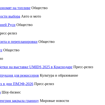
кономят на топливе
Общество
ности выбора
Авто и мото
вней Руси
Общество
ресс-релиз
монта и перепланировки
Общество
те
Общество
во
отки на выставке UMIDS 2025 в Краснодаре
Пресс-релиз
трукция для режиссеров
Культура и образование
тах в дни ПМЭФ-2026
Пресс-релиз
а
Шоу-бизнес
енгрия закрыла границу
Мировые новости