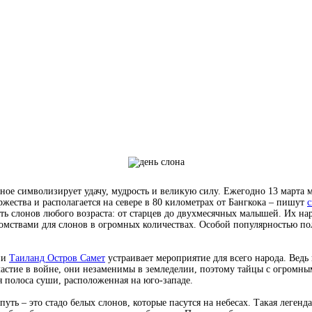
ное символизирует удачу, мудрость и великую силу. Ежегодно 13 марта 
ества и располагается на севере в 80 километрах от Бангкока – пишут
с
ть слонов любого возраста: от старцев до двухмесячных малышей. Их на
комствами для слонов в огромных количествах. Особой популярностью по
ии
Таиланд Остров Самет
устраивает мероприятие для всего народа. Вед
частие в войне, они незаменимы в земледелии, поэтому тайцы с огромн
ая полоса суши, расположенная на юго-западе.
уть – это стадо белых слонов, которые пасутся на небесах. Такая легенда