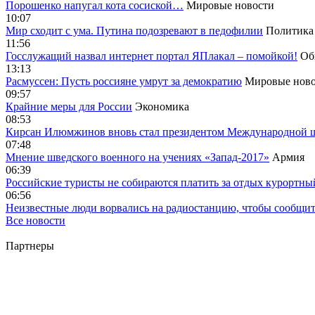
Порошенко напугал кота сосиской…
Мировые новости
10:07
Мир сходит с ума. Путина подозревают в педофилии
Политика
11:56
Госслужащий назвал интернет портал ЯПлакал – помойкой!
Об
13:13
Расмуссен: Пусть россияне умрут за демократию
Мировые ново
09:57
Крайние меры для России
Экономика
08:53
Кирсан Илюмжинов вновь стал президентом Международной 
07:48
Мнение шведского военного на учениях «Запад-2017»
Армия
06:39
Российские туристы не собираются платить за отдых курортны
06:56
Неизвестные люди ворвались на радиостанцию, чтобы сообщи
Все новости
Партнеры