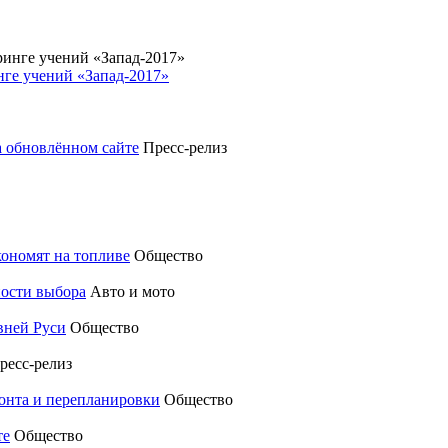
ге учений «Запад-2017»
а обновлённом сайте
Пресс-релиз
кономят на топливе
Общество
ности выбора
Авто и мото
вней Руси
Общество
ресс-релиз
монта и перепланировки
Общество
те
Общество