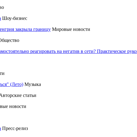
во
а
Шоу-бизнес
енгрия закрыла границу
Мировые новости
Общество
амостоятельно реагировать на негатив в сети? Практическое р
ти
ься" (Лето)
Музыка
Авторские статьи
вые новости
а
Пресс-релиз