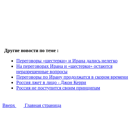
Другие новости по теме :
Переговоры «шестерки» и Ирана дались нелегко
На переговорах Ирана и «шестерки» остаются
неразрешенные вопросы
Переговоры по Ирану продолжатся в скором времени
Россия лжет в лицо - Джон Керри
Россия не поступится своим принципам
Вверх
Главная страница