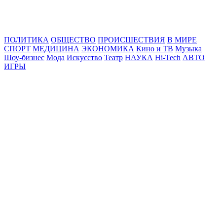
Online24News.ru
Самые свежие новости!
ПОЛИТИКА
ОБЩЕСТВО
ПРОИСШЕСТВИЯ
В МИРЕ
СПОРТ
МЕДИЦИНА
ЭКОНОМИКА
Кино и ТВ
Музыка
Шоу-бизнес
Мода
Искусство
Театр
НАУКА
Hi-Tech
АВТО
ИГРЫ