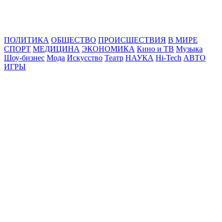
Online24News.ru
Самые свежие новости!
ПОЛИТИКА
ОБЩЕСТВО
ПРОИСШЕСТВИЯ
В МИРЕ
СПОРТ
МЕДИЦИНА
ЭКОНОМИКА
Кино и ТВ
Музыка
Шоу-бизнес
Мода
Искусство
Театр
НАУКА
Hi-Tech
АВТО
ИГРЫ