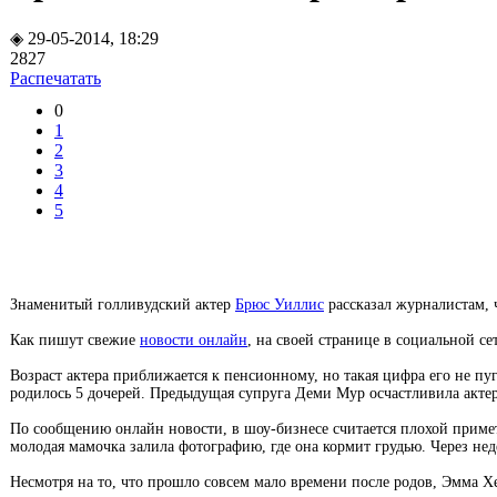
◈ 29-05-2014, 18:29
2827
Распечатать
0
1
2
3
4
5
Знаменитый голливудский актер
Брюс Уиллис
рассказал журналистам, 
Как пишут свежие
новости онлайн
, на своей странице в социальной с
Возраст актера приближается к пенсионному, но такая цифра его не пуга
родилось 5 дочерей. Предыдущая супруга Деми Мур осчастливила актер
По сообщению онлайн новости, в шоу-бизнесе считается плохой приме
молодая мамочка залила фотографию, где она кормит грудью. Через не
Несмотря на то, что прошло совсем мало времени после родов, Эмма Хе