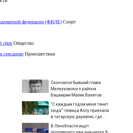
сти
шахматной федерации (ФИДЕ)
Спорт
й сбор
Общество
ть сенсацию
Происшествия
Скончался бывший глава
Мелеузовского района
Башкирии Малик Вахитов
"С каждым годом меня тянет
сюда": певица Алсу приехала
в татарскую деревню, где
прошло ее детство
В Ленобласти ищут
07/08/2026 – Новости
пропавшего два дня назад 9-