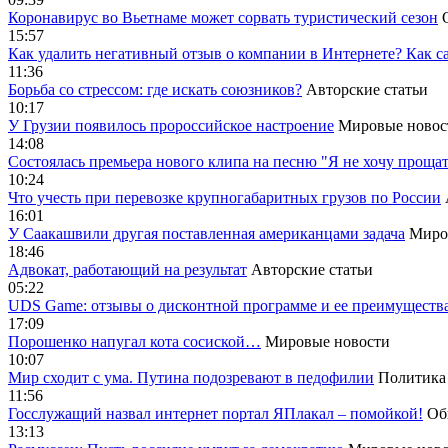
Коронавирус во Вьетнаме может сорвать туристический сезон
15:57
Как удалить негативный отзыв о компании в Интернете? Как с
11:36
Борьба со стрессом: где искать союзников?
Авторские статьи
10:17
У Грузии появилось пророссийское настроение
Мировые новос
14:08
Cостоялась премьера нового клипа на песню "Я не хочу прощат
10:24
Что учесть при перевозке крупногабаритных грузов по России
16:01
У Саакашвили другая поставленная американцами задача
Миро
18:46
Адвокат, работающий на результат
Авторские статьи
05:22
UDS Game: отзывы о дисконтной программе и ее преимуществ
17:09
Порошенко напугал кота сосиской…
Мировые новости
10:07
Мир сходит с ума. Путина подозревают в педофилии
Политика
11:56
Госслужащий назвал интернет портал ЯПлакал – помойкой!
Об
13:13