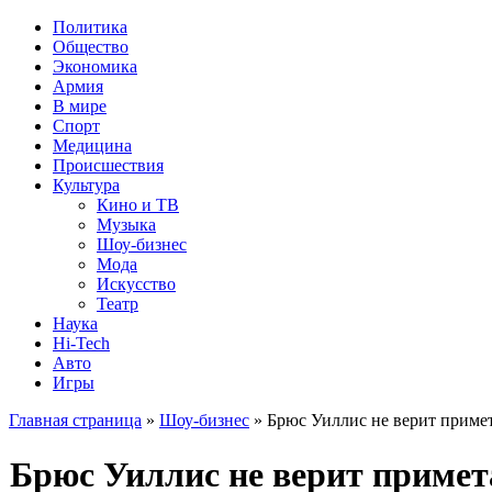
Политика
Общество
Экономика
Армия
В мире
Спорт
Медицина
Происшествия
Культура
Кино и ТВ
Музыка
Шоу-бизнес
Мода
Искусство
Театр
Наука
Hi-Tech
Авто
Игры
Главная страница
»
Шоу-бизнес
» Брюс Уиллис не верит приме
Брюс Уиллис не верит приме