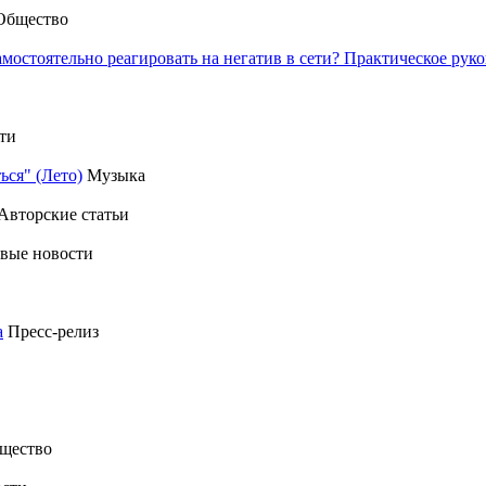
Общество
амостоятельно реагировать на негатив в сети? Практическое р
ти
ься" (Лето)
Музыка
Авторские статьи
вые новости
а
Пресс-релиз
щество