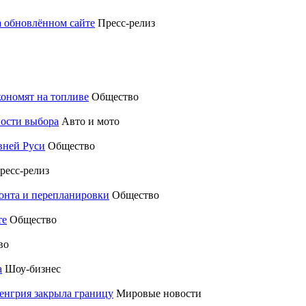
а обновлённом сайте
Пресс-релиз
кономят на топливе
Общество
ности выбора
Авто и мото
вней Руси
Общество
ресс-релиз
монта и перепланировки
Общество
те
Общество
во
а
Шоу-бизнес
енгрия закрыла границу
Мировые новости