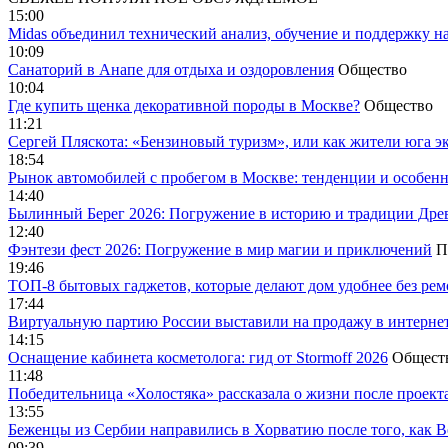
15:00
Midas объединил технический анализ, обучение и поддержку н
10:09
Санаторий в Анапе для отдыха и оздоровления
Общество
10:04
Где купить щенка декоративной породы в Москве?
Общество
11:21
Сергей Пляскота: «Бензиновый туризм», или как жители юга э
18:54
Рынок автомобилей с пробегом в Москве: тенденции и особен
14:40
Былинный Берег 2026: Погружение в историю и традиции Дре
12:40
Фэнтези фест 2026: Погружение в мир магии и приключений
П
19:46
ТОП-8 бытовых гаджетов, которые делают дом удобнее без ре
17:44
Виртуальную партию России выставили на продажу в интерне
14:15
Оснащение кабинета косметолога: гид от Stormoff 2026
Общест
11:48
Победительница «Холостяка» рассказала о жизни после проект
13:55
Беженцы из Сербии направились в Хорватию после того, как В
09:39