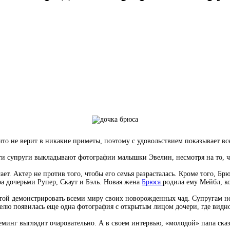
что не верит в никакие приметы, поэтому с удовольствием показывает вс
ети супруги выкладывают фотографии малышки Эвелин, несмотря на то, ч
ет. Актер не против того, чтобы его семья разрасталась. Кроме того, Брю
а дочерьми Рупер, Скаут и Бэль. Новая жена
Брюса
родила ему Мейбл, к
той демонстрировать всеми миру своих новорожденных чад. Супругам не 
делю появилась еще одна фотография с открытым лицом дочери, где видно
минг выглядит очаровательно. А в своем интервью, «молодой» папа сказа