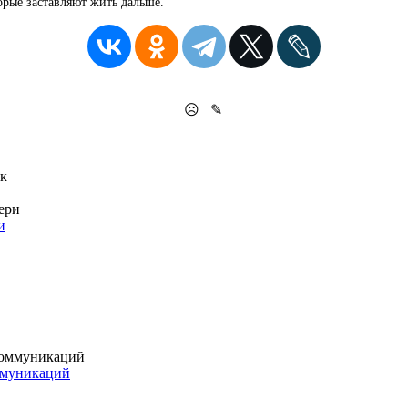
торые заставляют жить дальше.
☹
✎
и
ммуникаций