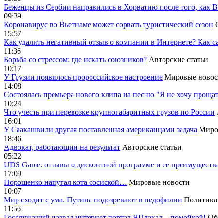
Беженцы из Сербии направились в Хорватию после того, как В
09:39
Коронавирус во Вьетнаме может сорвать туристический сезон
15:57
Как удалить негативный отзыв о компании в Интернете? Как с
11:36
Борьба со стрессом: где искать союзников?
Авторские статьи
10:17
У Грузии появилось пророссийское настроение
Мировые новос
14:08
Cостоялась премьера нового клипа на песню "Я не хочу прощат
10:24
Что учесть при перевозке крупногабаритных грузов по России
16:01
У Саакашвили другая поставленная американцами задача
Миро
18:46
Адвокат, работающий на результат
Авторские статьи
05:22
UDS Game: отзывы о дисконтной программе и ее преимуществ
17:09
Порошенко напугал кота сосиской…
Мировые новости
10:07
Мир сходит с ума. Путина подозревают в педофилии
Политика
11:56
Госслужащий назвал интернет портал ЯПлакал – помойкой!
Об