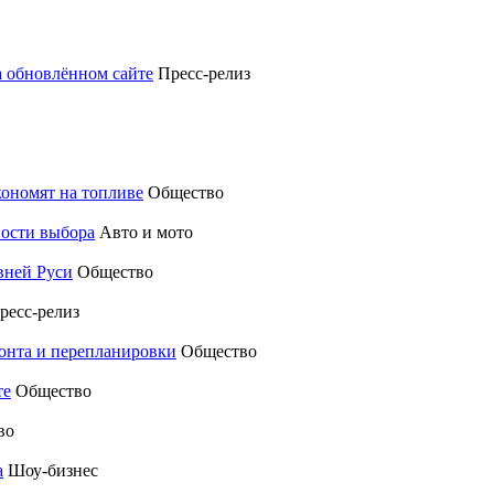
а обновлённом сайте
Пресс-релиз
кономят на топливе
Общество
ности выбора
Авто и мото
вней Руси
Общество
ресс-релиз
монта и перепланировки
Общество
те
Общество
во
а
Шоу-бизнес