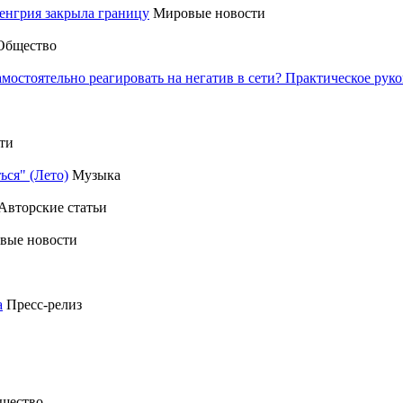
енгрия закрыла границу
Мировые новости
Общество
амостоятельно реагировать на негатив в сети? Практическое р
ти
ься" (Лето)
Музыка
Авторские статьи
вые новости
а
Пресс-релиз
щество