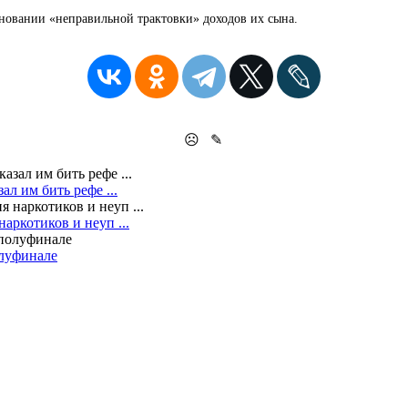
сновании «неправильной трактовки» доходов их сына.
☹
✎
л им бить рефе ...
аркотиков и неуп ...
олуфинале