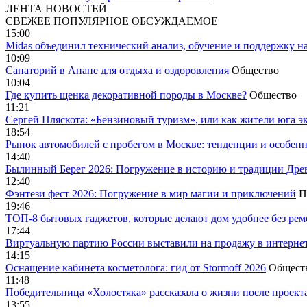
ЛЕНТА НОВОСТЕЙ
СВЕЖЕЕ
ПОПУЛЯРНОЕ
ОБСУЖДАЕМОЕ
15:00
Midas объединил технический анализ, обучение и поддержку н
10:09
Санаторий в Анапе для отдыха и оздоровления
Общество
10:04
Где купить щенка декоративной породы в Москве?
Общество
11:21
Сергей Пляскота: «Бензиновый туризм», или как жители юга э
18:54
Рынок автомобилей с пробегом в Москве: тенденции и особен
14:40
Былинный Берег 2026: Погружение в историю и традиции Дре
12:40
Фэнтези фест 2026: Погружение в мир магии и приключений
П
19:46
ТОП-8 бытовых гаджетов, которые делают дом удобнее без ре
17:44
Виртуальную партию России выставили на продажу в интерне
14:15
Оснащение кабинета косметолога: гид от Stormoff 2026
Общест
11:48
Победительница «Холостяка» рассказала о жизни после проект
13:55