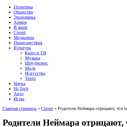
Политика
Общество
Экономика
Армия
В мире
Спорт
Медицина
Происшествия
Культура
Кино и ТВ
Музыка
Шоу-бизнес
Мода
Искусство
Театр
Наука
Hi-Tech
Авто
Игры
Главная страница
»
Спорт
» Родители Неймара отрицают, что и
Родители Неймара отрицают, 