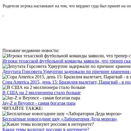
Родители игрока настаивают на том, что вердикт суда был принят на о
.
Похожие недавние новости:
Игроки техасской футбольной команды заявили, что тренер сказа
Депутата Горсовета Удмуртии задержали по причине хранения н
Copa America 2015, день 15: Бразилия вылетает, Парагвай - в п
В США на 2 миллионера стало больше
Jay-Z и Beyonce - самая богатая пара
ЧИТАЙТЕ ТАКЖЕ:
Бесплатные новогодние шоу «Лаборатория Деда мороза»
Какие темы волнуют россиян в интернете?