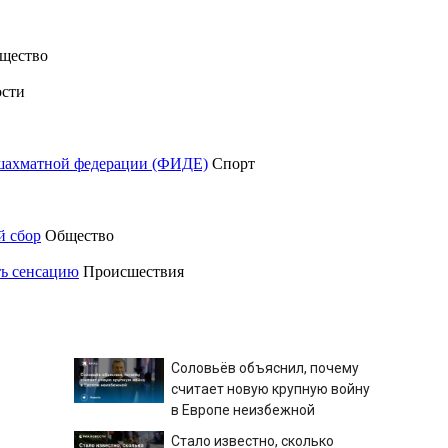
щество
сти
шахматной федерации (ФИДЕ)
Спорт
й сбор
Общество
ть сенсацию
Происшествия
Соловьёв объяснил, почему
считает новую крупную войну
в Европе неизбежной
Стало известно, сколько