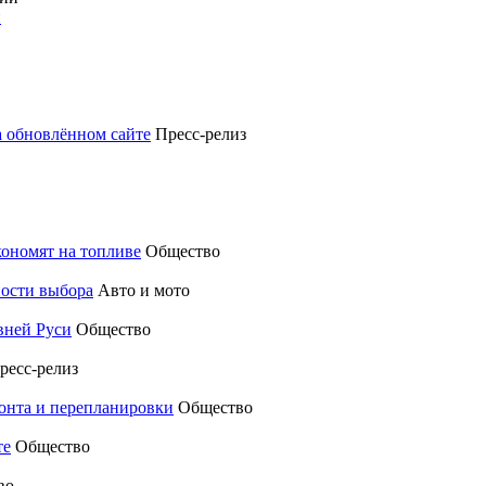
и
а обновлённом сайте
Пресс-релиз
кономят на топливе
Общество
ности выбора
Авто и мото
вней Руси
Общество
ресс-релиз
монта и перепланировки
Общество
те
Общество
во