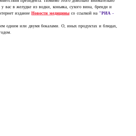
иветствия президента. Помимо этого довольно внимательно
у вас в желудке из водки, коньяка, сухого вина, бренди и
нтернет издание
Новости медицины
со ссылкой на
"РИА -
 чем одним или двумя бокалами. О, иных продуктах и блюдах,
годом.