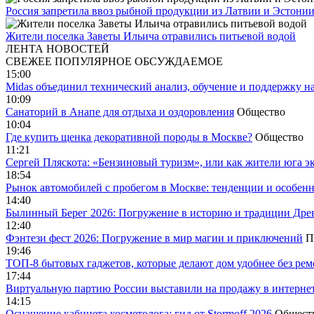
Россия запретила ввоз рыбной продукции из Латвии и Эстони
Жители поселка Заветы Ильича отравились питьевой водой
ЛЕНТА НОВОСТЕЙ
СВЕЖЕЕ
ПОПУЛЯРНОЕ
ОБСУЖДАЕМОЕ
15:00
Midas объединил технический анализ, обучение и поддержку н
10:09
Санаторий в Анапе для отдыха и оздоровления
Общество
10:04
Где купить щенка декоративной породы в Москве?
Общество
11:21
Сергей Пляскота: «Бензиновый туризм», или как жители юга э
18:54
Рынок автомобилей с пробегом в Москве: тенденции и особен
14:40
Былинный Берег 2026: Погружение в историю и традиции Дре
12:40
Фэнтези фест 2026: Погружение в мир магии и приключений
П
19:46
ТОП-8 бытовых гаджетов, которые делают дом удобнее без ре
17:44
Виртуальную партию России выставили на продажу в интерне
14:15
Оснащение кабинета косметолога: гид от Stormoff 2026
Общест