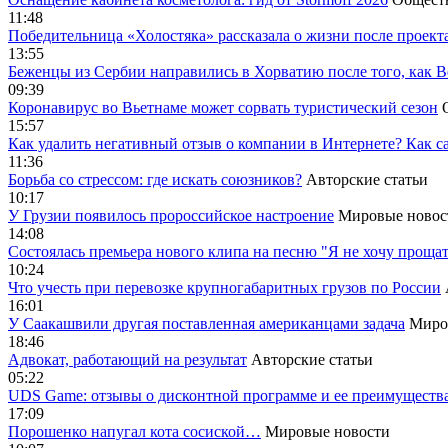
11:48
Победительница «Холостяка» рассказала о жизни после проект
13:55
Беженцы из Сербии направились в Хорватию после того, как В
09:39
Коронавирус во Вьетнаме может сорвать туристический сезон
15:57
Как удалить негативный отзыв о компании в Интернете? Как с
11:36
Борьба со стрессом: где искать союзников?
Авторские статьи
10:17
У Грузии появилось пророссийское настроение
Мировые новос
14:08
Cостоялась премьера нового клипа на песню "Я не хочу прощат
10:24
Что учесть при перевозке крупногабаритных грузов по России
16:01
У Саакашвили другая поставленная американцами задача
Миро
18:46
Адвокат, работающий на результат
Авторские статьи
05:22
UDS Game: отзывы о дисконтной программе и ее преимуществ
17:09
Порошенко напугал кота сосиской…
Мировые новости