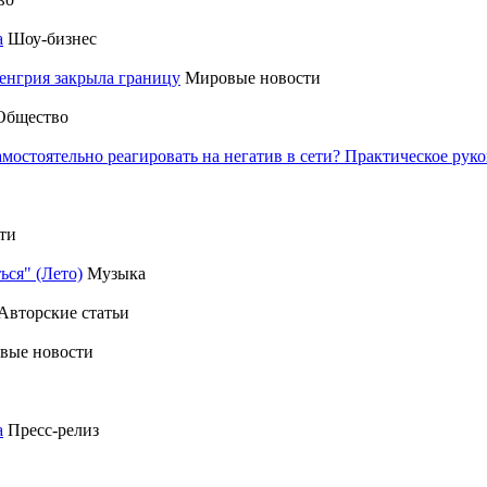
а
Шоу-бизнес
енгрия закрыла границу
Мировые новости
Общество
амостоятельно реагировать на негатив в сети? Практическое р
ти
ься" (Лето)
Музыка
Авторские статьи
вые новости
а
Пресс-релиз