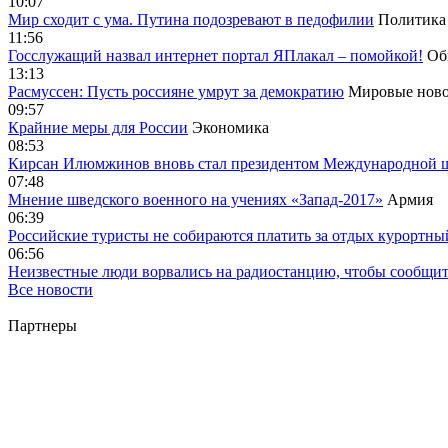
10:07
Мир сходит с ума. Путина подозревают в педофилии
Политика
11:56
Госслужащий назвал интернет портал ЯПлакал – помойкой!
Об
13:13
Расмуссен: Пусть россияне умрут за демократию
Мировые ново
09:57
Крайние меры для России
Экономика
08:53
Кирсан Илюмжинов вновь стал президентом Международной 
07:48
Мнение шведского военного на учениях «Запад-2017»
Армия
06:39
Российские туристы не собираются платить за отдых курортны
06:56
Неизвестные люди ворвались на радиостанцию, чтобы сообщи
Все новости
Партнеры