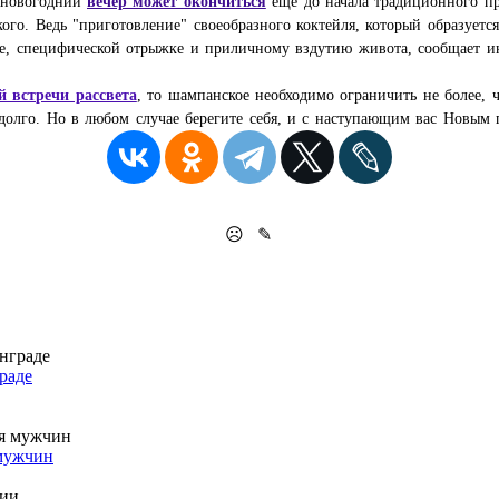
ш новогодний
вечер может окончиться
ещё до начала традиционного пр
го. Ведь "приготовление" своеобразного коктейля, который образуется 
ге, специфической отрыжке и приличному вздутию живота,
сообщает и
й встречи рассвета
, то шампанское необходимо ограничить не более,
долго. Но в любом случае берегите себя, и с наступающим вас Новым 
☹
✎
раде
 мужчин