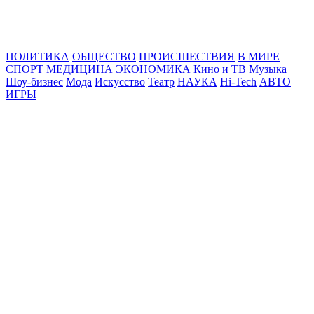
Online24News.ru
Самые свежие новости!
ПОЛИТИКА
ОБЩЕСТВО
ПРОИСШЕСТВИЯ
В МИРЕ
СПОРТ
МЕДИЦИНА
ЭКОНОМИКА
Кино и ТВ
Музыка
Шоу-бизнес
Мода
Искусство
Театр
НАУКА
Hi-Tech
АВТО
ИГРЫ