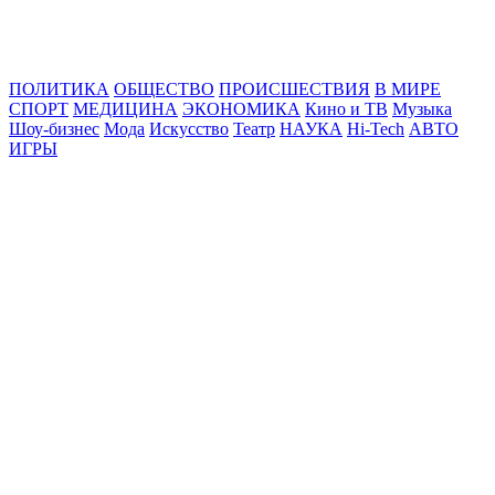
Online24News.ru
Самые свежие новости!
ПОЛИТИКА
ОБЩЕСТВО
ПРОИСШЕСТВИЯ
В МИРЕ
СПОРТ
МЕДИЦИНА
ЭКОНОМИКА
Кино и ТВ
Музыка
Шоу-бизнес
Мода
Искусство
Театр
НАУКА
Hi-Tech
АВТО
ИГРЫ