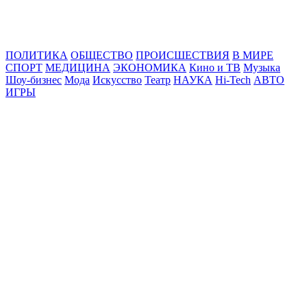
Online24News.ru
Самые свежие новости!
ПОЛИТИКА
ОБЩЕСТВО
ПРОИСШЕСТВИЯ
В МИРЕ
СПОРТ
МЕДИЦИНА
ЭКОНОМИКА
Кино и ТВ
Музыка
Шоу-бизнес
Мода
Искусство
Театр
НАУКА
Hi-Tech
АВТО
ИГРЫ