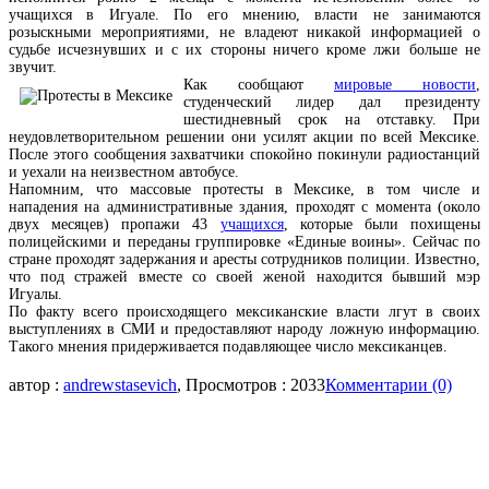
учащихся в Игуале. По его мнению, власти не занимаются
розыскными мероприятиями, не владеют никакой информацией о
судьбе исчезнувших и с их стороны ничего кроме лжи больше не
звучит.
Как сообщают
мировые новости
,
студенческий лидер дал президенту
шестидневный срок на отставку. При
неудовлетворительном решении они усилят акции по всей Мексике.
После этого сообщения захватчики спокойно покинули радиостанций
и уехали на неизвестном автобусе.
Напомним, что массовые протесты в Мексике, в том числе и
нападения на административные здания, проходят с момента (около
двух месяцев) пропажи 43
учащихся
, которые были похищены
полицейскими и переданы группировке «Единые воины». Сейчас по
стране проходят задержания и аресты сотрудников полиции. Известно,
что под стражей вместе со своей женой находится бывший мэр
Игуалы.
По факту всего происходящего мексиканские власти лгут в своих
выступлениях в СМИ и предоставляют народу ложную информацию.
Такого мнения придерживается подавляющее число мексиканцев.
автор :
andrewstasevich
, Просмотров : 2033
Комментарии (0)