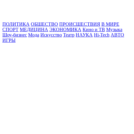
Online24News.ru
Самые свежие новости!
ПОЛИТИКА
ОБЩЕСТВО
ПРОИСШЕСТВИЯ
В МИРЕ
СПОРТ
МЕДИЦИНА
ЭКОНОМИКА
Кино и ТВ
Музыка
Шоу-бизнес
Мода
Искусство
Театр
НАУКА
Hi-Tech
АВТО
ИГРЫ