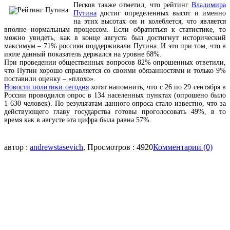
Песков также отметил, что рейтинг
Владимира
Путина
достиг определенных высот и именно
на этих высотах он и колеблется, что является
вполне нормальным процессом. Если обратиться к статистике, то
можно увидеть, как в конце августа был достигнут исторический
максимум – 71% россиян поддерживали Путина. И это при том, что в
июле данный показатель держался на уровне 68%.
При проведении общественных вопросов 82% опрошенных ответили,
что Путин хорошо справляется со своими обязанностями и только 9%
поставили оценку – «плохо».
Новости политики сегодня
хотят напомнить, что с 26 по 29 сентября в
России проводился опрос в 134 населенных пунктах (опрошено было
1 630 человек). По результатам данного опроса стало известно, что за
действующего главу государства готовы проголосовать 49%, в то
время как в августе эта цифра была равна 57%.
автор :
andrewstasevich
, Просмотров : 4920
Комментарии (0)