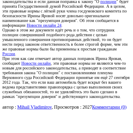
законодательства и если данная поправка к закону "О
полиции
" будет
принята Государственной думой Российской Федерации. А в целом,
эти правовые нормы с лёгкой руки члена госдумовского комитета по
безопасности Ирины Яровой носят довольно оригинальное
наименование как "презумпция доверия". Об этом сообщается в
информации
Новости онлайн 24
.
Однако в этом же документе идёт речь и о том, что сотрудник
полиции совершивший подобного рода действия с целью
умышленного совершения противоправных действий, то он будет
нести перед законом ответственность в более строгой форме, чем эти
же правовые нормы были бы применены к простым гражданам
России
.
При этом как сам отмечает автор данных поправок Ирина Яровая,
сообщают
Новости онлайн
, эти правовые нормы не являются чем-то
новым для российского законодательства, а приводят в соответствие
требования закона "О полиции" с постановлениями пленума
Верховного суда Российской Федерации принятые им ещё 27 сентября
2012 года. Так, что если ваш автомобиль будет вскрыт без вашего
ведома представителями правопорядка с целью выполнения своих
служебных обязанностей, то не удивляйтесь это было сделано в
рамках "презумпции доверия" и действующего законодательства.
автор :
Mihail Vladimirov
, Просмотров : 2027
Комментарии (0)