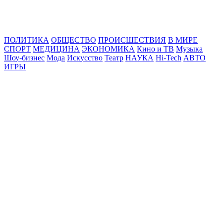
Online24News.ru
Самые свежие новости!
ПОЛИТИКА
ОБЩЕСТВО
ПРОИСШЕСТВИЯ
В МИРЕ
СПОРТ
МЕДИЦИНА
ЭКОНОМИКА
Кино и ТВ
Музыка
Шоу-бизнес
Мода
Искусство
Театр
НАУКА
Hi-Tech
АВТО
ИГРЫ