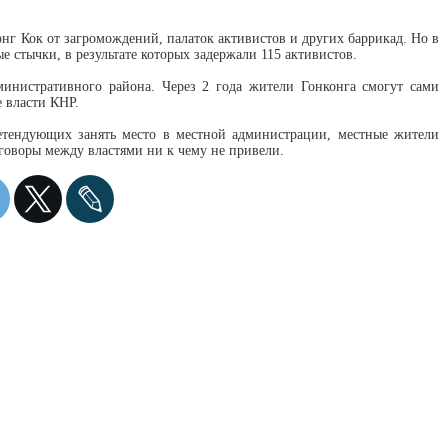
г Кок от загромождений, палаток активистов и других баррикад. Но в
стычки, в результате которых задержали 115 активистов.
министративного района. Через 2 года жители Гонконга смогут сами
е власти КНР.
етендующих занять место в местной администрации, местные жители
говоры между властями ни к чему не привели.