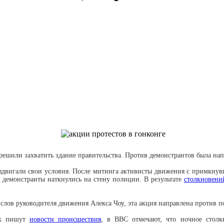
 решили захватить здание правительства. Против демонстрантов была на
выдвигали свои условия. После митинга активисты движения с примкну
 демонстранты наткнулись на стену полиции. В результате
столкновени
 слов руководителя движения Алекса Чоу, эта акция направлена против п
к пишут
новости происшествия
, в ВВС отмечают, что ночное столк