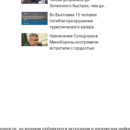
Зеленского быстрее, чем до
России
Во Вьетнаме 15 человек
погибли при крушении
туристического катера
Назначение Солодчука в
Минобороны костромичи
встретили с гордостью
Обезглавленное тело
дайвера всплыло в Неве на
седьмые сутки
В Твери сбили 8-летнего
мальчика, пытавшегося
перебежать проспект
енности, на котором публикуется актуальная и интересная инфо