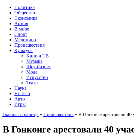
Политика
Общество
Экономика
Армия
В мире
Спорт
Медицина
Происшествия
Культура
Кино и ТВ
Музыка
Шоу-бизнес
Мода
Искусство
Театр
Наука
Hi-Tech
Авто
Игры
Главная страница
»
Происшествия
» В Гонконге арестовали 40 
В Гонконге арестовали 40 уча