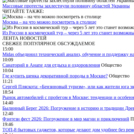
Массовые протесты захлестнули половину областей Украины
ЧИТАЙТЕ ТАКЖЕ:
Москва – на что можно посмотреть в столице
Из России в космический тур – через 5 лет это станет возможн
ЛЕНТА НОВОСТЕЙ
СВЕЖЕЕ
ПОПУЛЯРНОЕ
ОБСУЖДАЕМОЕ
15:00
Midas объединил технический анализ, обучение и поддержку н
10:09
Санаторий в Анапе для отдыха и оздоровления
Общество
10:04
Где купить щенка декоративной породы в Москве?
Общество
11:21
Сергей Пляскота: «Бензиновый туризм», или как жители юга э
18:54
Рынок автомобилей с пробегом в Москве: тенденции и особен
14:40
Былинный Берег 2026: Погружение в историю и традиции Дре
12:40
Фэнтези фест 2026: Погружение в мир магии и приключений
П
19:46
ТОП-8 бытовых гаджетов, которые делают дом удобнее без ре