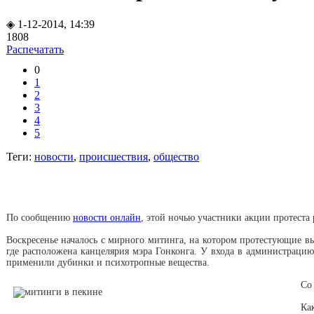
◈ 1-12-2014, 14:39
1808
Распечатать
0
1
2
3
4
5
Теги:
новости
,
происшествия
,
общество
По сообщению
новости онлайн
, этой ночью участники акции протеста
Воскресенье началось с мирного митинга, на котором протестующие 
где расположена канцелярия мэра Гонконга. У входа в администрацию
применили дубинки и психотропные вещества.
Со
Ка