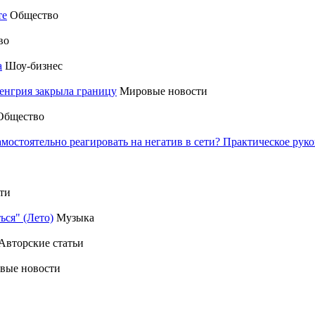
те
Общество
во
а
Шоу-бизнес
енгрия закрыла границу
Мировые новости
Общество
амостоятельно реагировать на негатив в сети? Практическое р
ти
ься" (Лето)
Музыка
Авторские статьи
вые новости