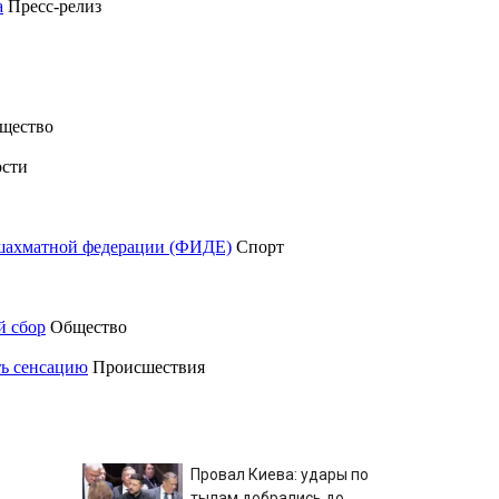
а
Пресс-релиз
щество
сти
шахматной федерации (ФИДЕ)
Спорт
й сбор
Общество
ть сенсацию
Происшествия
Провал Киева: удары по
тылам добрались до