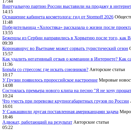
17:44
Виртуальную партию России выставили на продажу в интерне
14:15
Оснащение кабинета косметолога: гид от Stormoff 2026
Общест
11:48
Победительница «Холостяка» рассказала о жизни после проект
13:55
Беженцы из Сербии направились в Хорватию после того, как В
09:39
Коронавирус во Вьетнаме может сорвать туристический сезон
15:57
Как удалить негативный отзыв о компании в Интернете? Как с
11:36
Борьба со стрессом: где искать союзников?
Авторские статьи
10:17
У Грузии появилось пророссийское настроение
Мировые новос
14:08
Cостоялась премьера нового клипа на песню "Я не хочу прощат
10:24
Что учесть при перевозке крупногабаритных грузов по России
16:01
У Саакашвили другая поставленная американцами задача
Миро
18:46
Адвокат, работающий на результат
Авторские статьи
05:22