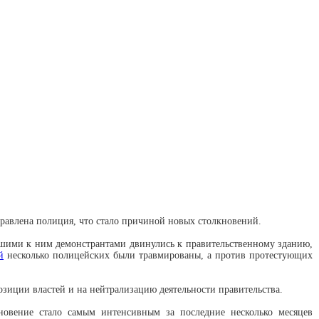
правлена полиция, что стало причиной новых столкновений.
вшими к ним демонстрантами двинулись к правительственному зданию,
й
несколько полицейских были травмированы, а против протестующих
озиции властей и на нейтрализацию деятельности правительства.
новение стало самым интенсивным за последние несколько месяцев