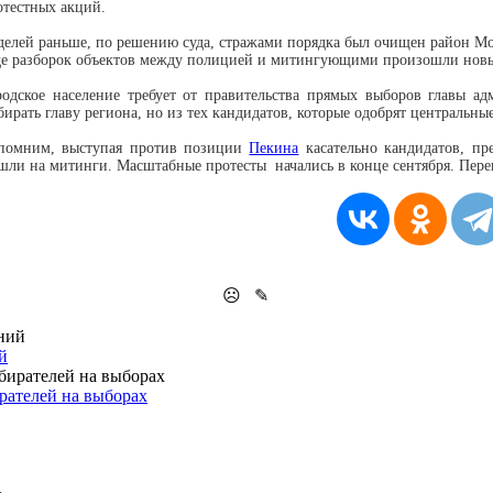
отестных акций.
делей раньше, по решению суда, стражами порядка был очищен район Мон
де разборок объектов между полицией и митингующими произошли новые 
родское население требует от правительства прямых выборов главы ад
бирать главу региона, но из тех кандидатов, которые одобрят центральны
помним, выступая против позиции
Пекина
касательно кандидатов, пр
шли на митинги. Масштабные протесты начались в конце сентября. Пере
☹
✎
й
рателей на выборах