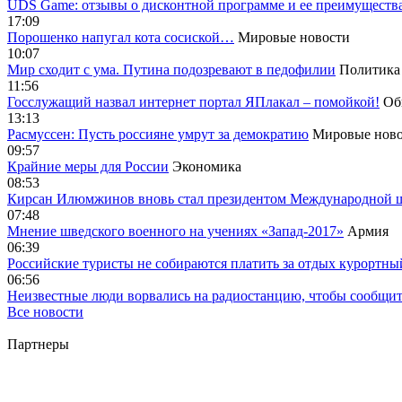
UDS Game: отзывы о дисконтной программе и ее преимуществ
17:09
Порошенко напугал кота сосиской…
Мировые новости
10:07
Мир сходит с ума. Путина подозревают в педофилии
Политика
11:56
Госслужащий назвал интернет портал ЯПлакал – помойкой!
Об
13:13
Расмуссен: Пусть россияне умрут за демократию
Мировые ново
09:57
Крайние меры для России
Экономика
08:53
Кирсан Илюмжинов вновь стал президентом Международной 
07:48
Мнение шведского военного на учениях «Запад-2017»
Армия
06:39
Российские туристы не собираются платить за отдых курортны
06:56
Неизвестные люди ворвались на радиостанцию, чтобы сообщи
Все новости
Партнеры