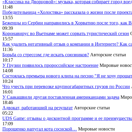
«Классика на Дворцовой»: музыка, которая собирает город вое
11:48
Победительница «Холостяка» рассказала о жизни после проект
13:55
Беженцы из Сербии направились в Хорватию после того, как В
09:39
Коронавирус во Вьетнаме может сорвать туристический сезон
15:57
Как удалить негативный отзыв о компании в Интернете? Как с
11:36
Борьба со стрессом: где искать союзников?
Авторские статьи
10:17
У Грузии появилось пророссийское настроение
Мировые новос
14:08
Cостоялась премьера нового клипа на песню "Я не хочу прощат
10:24
Что учесть при перевозке крупногабаритных грузов по России
16:01
У Саакашвили другая поставленная американцами задача
Миро
18:46
Адвокат, работающий на результат
Авторские статьи
05:22
UDS Game: отзывы о дисконтной программе и ее преимуществ
17:09
Порошенко напугал кота сосиской…
Мировые новости