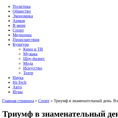
Политика
Общество
Экономика
Армия
В мире
Спорт
Медицина
Происшествия
Культура
Кино и ТВ
Музыка
Шоу-бизнес
Мода
Искусство
Театр
Наука
Hi-Tech
Авто
Игры
Главная страница
»
Спорт
» Триумф в знаменательный день. Вз
Триумф в знаменательный ден