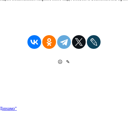
☹
✎
"Динамо"