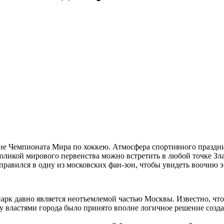
е Чемпионата Мира по хоккею. Атмосфера спортивного праздник
воликой мирового первенства можно встретить в любой точке Зл
правился в одну из московских фан-зон, чтобы увидеть воочию 
 парк давно является неотъемлемой частью Москвы. Известно, ч
у властями города было принято вполне логичное решение созд