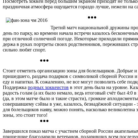
Посмотреть хоккей перед большим экраном приходят не только
праздничная атмосфера ощущается гораздо лучше, нежели на са
●●●
Третий матч национальной дружины прот
день по парку, ко времени начала встречи казалось бесконечн
при отличной солнечной погоде. Некоторые приходили прямик
держа в руках портреты своих родственников, переживших стра
сильно любят спорт.
●●●
Стоит отметить организацию зоны для болельщиков. Добрые и
пришедшего, раздача подарков с символикой сборной России и 
еду и напитки. К сожалению, не все могут позволить себе подк
Поддержка
родных хоккеистов
в этот день была на уровне. К
радость голам (а их было немало, ведь итоговый счёт был 4:0
(да, в этом матче было и такие страсти), громкие аплодисме
совершавшему сэйвы в уже, казалось, безнадёжной ситуации - э
для болельщиков наяву, можно понять, насколько великолепна 
зоны, это стоит того!
●●●
Завершился показ матча с участием сборной России акапельны
пришедшие благодарили ветеранов, подаривших всем последу