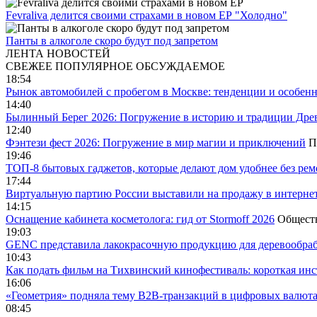
Fevraliva делится своими страхами в новом ЕР "Холодно"
Панты в алкоголе скоро будут под запретом
ЛЕНТА НОВОСТЕЙ
СВЕЖЕЕ
ПОПУЛЯРНОЕ
ОБСУЖДАЕМОЕ
18:54
Рынок автомобилей с пробегом в Москве: тенденции и особен
14:40
Былинный Берег 2026: Погружение в историю и традиции Дре
12:40
Фэнтези фест 2026: Погружение в мир магии и приключений
П
19:46
ТОП-8 бытовых гаджетов, которые делают дом удобнее без ре
17:44
Виртуальную партию России выставили на продажу в интерне
14:15
Оснащение кабинета косметолога: гид от Stormoff 2026
Общест
19:03
GENC представила лакокрасочную продукцию для деревообраб
10:43
Как подать фильм на Тихвинский кинофестиваль: короткая инс
16:06
«Геометрия» подняла тему B2B-транзакций в цифровых валю
08:45