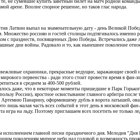
 те, не сумевшие купить заветный билет на матч родной команд
мой арене. Вполне спорное решение, но таков глас народа.
ив Латвии выпал на знаменательную дату - день Великой Победы
ым. Множество россиян и гостей столицы подтягивалось именно 
ом с празднеств, посвященных Дню Победы. Встречались даже л
шные дни войны. Радовало и то, как нынешнее поколение относи
 вежливые охранники, прекрасные ведущие, заражающие своей н
мирового первенства - ради этого стоит провести время в фан-з
репиться в среднем за 400-500 рублей.
азалось даже, что в некоторые моменты пришедшие в Парк Горьк
 в пользу России), яростное освистывание главного арбитра посл
нты Артемию Панарину, оформившему дубль в ворота латышей, ов
то лишь малая часть всех событий в этот день в московской фан
эта игра на льду. Поэтому приглашаем всех посетить не только 
м исполнением главной песни праздничного дня. Мелодия "Дня П
ющим поколениям мирное небо над головой и возможность прож