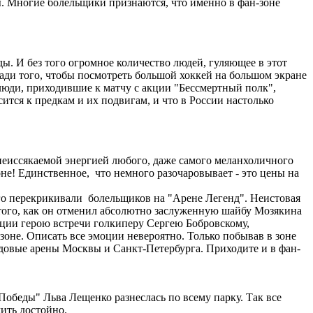
ы. Многие болельщики признаются, что именно в фан-зоне
. И без того огромное количество людей, гуляющее в этот
ради того, чтобы посмотреть большой хоккей на большом экране
юди, приходившие к матчу с акции "Бессмертный полк",
тся к предкам и их подвигам, и что в России настолько
еиссякаемой энергией любого, даже самого меланхоличного
оне! Единственное, что немного разочаровывает - это цены на
ого перекрикивали болельщиков на "Арене Легенд". Неистовая
е того, как он отменил абсолютно заслуженную шайбу Мозякина
ации герою встречи голкиперу Сергею Бобровскому,
-зоне. Описать все эмоции невероятно. Только побывав в зоне
ледовые арены Москвы и Санкт-Петербурга. Приходите и в фан-
обеды" Льва Лещенко разнеслась по всему парку. Так все
ить достойно.