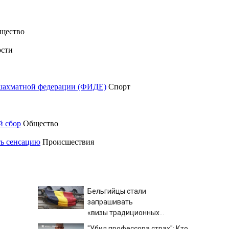
щество
сти
шахматной федерации (ФИДЕ)
Спорт
й сбор
Общество
ть сенсацию
Происшествия
Бельгийцы стали
запрашивать
«визы традиционных
ценностей» в посольстве РФ
"Убил профессора страх": Кто