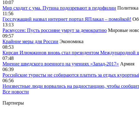
10:07
Мир сходит с ума. Путина подозревают в педофилии
Политика
11:56
Госслужащий назвал интернет портал ЯПлакал – помойкой!
Об
13:13
Расмуссен: Пусть россияне умрут за демократию
Мировые ново
09:57
Крайние меры для России
Экономика
08:53
Кирсан Илюмжинов вновь стал президентом Международной 
07:48
Мнение шведского военного на учениях «Запад-2017»
Армия
06:39
Российские туристы не собираются платить за отдых курортны
06:56
Неизвестные люди ворвались на радиостанцию, чтобы сообщи
Все новости
Партнеры