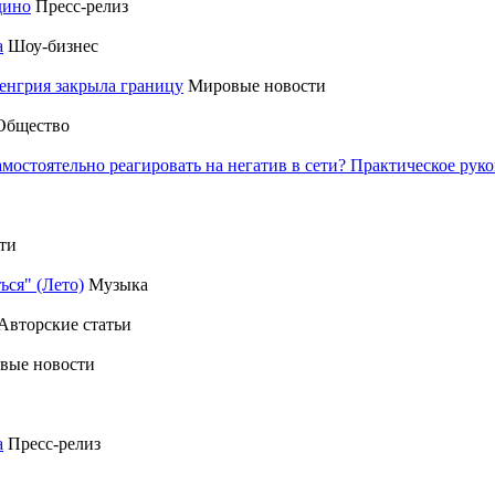
дино
Пресс-релиз
а
Шоу-бизнес
енгрия закрыла границу
Мировые новости
Общество
амостоятельно реагировать на негатив в сети? Практическое р
ти
ься" (Лето)
Музыка
Авторские статьи
вые новости
а
Пресс-релиз