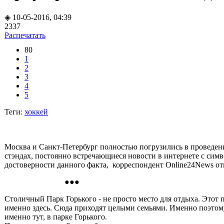
◈ 10-05-2016, 04:39
2337
Распечатать
80
1
2
3
4
5
Теги:
хоккей
Москва и Санкт-Петербург полностью погрузились в проведени
стэндах, постоянно встречающиеся новости в интернете с сим
достоверности данного факта, корреспондент Online24News от
●●●
Столичный Парк Горького - не просто место для отдыха. Этот
именно здесь. Сюда приходят целыми семьями. Именно поэтом
именно тут, в парке Горького.