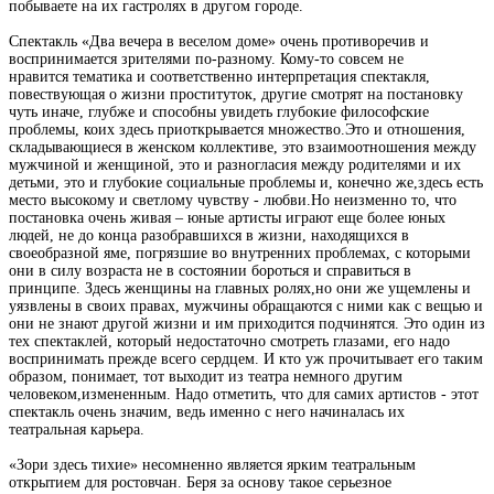
побываете
на их гастролях
в другом городе.
Спектакль
«Два вечера
в веселом доме» очень
противоречив и
воспринимается
зрителями по-разному.
Кому
-то совсем не
нравится
тематика
и соответственно
интерпретация спектакля,
повествующая о жизни
проституток, другие смотрят
на
постановку
чуть иначе, глубже
и способны увидеть
глубокие
философские
проблемы, коих
здесь приоткрывается
множество.
Это и
отношения,
складывающиеся
в женском
коллективе, это взаимоотношения
между
мужчиной
и женщиной, это
и разногласия между
родителями и их
детьми,
это и глубокие
социальные
проблемы и, конечно же,
здесь
есть
место
высокому и светлому чувству
- любви.
Но
неизменно то,
что
постановка
очень живая – юные
артисты
играют
еще
более
юных
людей,
не до конца
разобравшихся
в жизни, находящихся
в
своеобразной
яме,
погрязшие
во внутренних
проблемах, с которыми
они в силу
возраста
не
в состоянии
бороться и справиться в
принципе. Здесь
женщины на главных
ролях,
но они
же
ущемлены и
уязвлены
в своих
правах, мужчины обращаются
с ними как с вещью и
они не
знают
другой жизни и им приходится
подчинятся. Это один
из
тех
спектаклей,
который
недостаточно смотреть
глазами,
его
надо
воспринимать
прежде
всего
сердцем.
И кто уж
прочитывает его таким
образом, понимает, тот выходит из
театра
немного другим
человеком,
измененным. Надо отметить, что для
самих артистов
- этот
спектакль очень значим,
ведь именно
с него начиналась их
театральная
карьера.
«Зори здесь тихие»
несомненно является
ярким театральным
открытием для ростовчан.
Беря
за основу
такое
серьезное