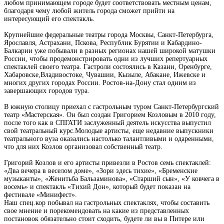
любом принимающем городе
будет соответствовать местным
ценам,
благодаря
чему любой житель города сможет
прийти на
интересующий его
спектакль.
Крупнейшие федеральные театры города
Москвы, Санкт-Петербурга,
Ярославля, Астрахани, Пскова, Республик
Бурятии
и Кабардино-
Балкарии
уже побывали в разных
регионах нашей широкой матушки
России, чтобы
продемонстрировать
одни
из лучших
репертуарных
спектаклей своего
театра. Гастроли состоялись в Казани, Оренбурге,
Хабаровске,
Владивостоке, Чувашии, Кызыле, Абакане, Ижевске и
многих других
городах России. Ростов-на-Дону
стал
одним
из
завершающих
городов тура.
В
южную столицу
приехал
с гастрольным туром Санкт-Петербургский
театр «Мастерская». Он был создан
Григорием Козловым в 2010
году,
после того как в СПГАТИ заслуженный деятель искусства
выпустил
свой театральный
курс.
Молодые
артисты,
еще недавние
выпускники
театрального
вуза оказались настолько
талантливыми и одаренными,
что
для них
Козлов организовал
собственный
театр.
Григорий Козлов
и
его артисты привезли
в Ростов
семь спектаклей:
«Два вечера в веселом доме», «Зори здесь тихие», «Бременские
музыканты», «Женитьба Бальзаминова», «Старший
сын», «У ковчега в
восемь» и
спектакль «Тихий Дон», который
будет показан на
фестивале «Минифест».
Наш спец.кор побывал
на гастрольных спектаклях, чтобы составить
свое мнение и порекомендовать
на какие
из представленных
постановок
обязательно
стоит сходить,
будете ли вы в Питере
или