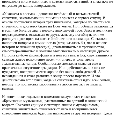
происходит
много
комичных
и драматичных
ситуаций, а спектакль не
отпускает до конца,
завораживает.
«У ковчега в восемь» -
довольно
необычный
и весьма
смелый
спектакль, захватывающий
внимания зрителя
с
первых
секунд. В
основе постановки
история
трех пингвинов,
которым по
счастливой
случайности
достается
билет на Ноев
ковчег. Но
проблема заключается
в том,
что билетов два, а неразлучных друзей трое. Здесь
и возникает
первая
дилемма: отказаться
от друга, дать
ему погибнуть
или же
рискнуть
протащить
на ковчег
безбилетного
пассажира. Спектакль
наполнен
юмором
и комичностью (хотя,
казалось
бы, что
в основе
истории
величайшая
трагедия),
драматичностью и
трагичностью,
самоотверженностью и конечно этот спектакль
о настоящей дружбе.
История глубоко
философская и в ней есть
все:
и Бог,
спрятавшийся
в
сумке,
и
живое исполнение
песен – и оперы, и рэпа, яркие
зажигательные танцы. Особенностью
спектакля
является
еще
и
практически отсутствие
декорации. И он действительно
в них не
нуждается,
воспринимается
хорошо без каких либо-деталей. А
неожиданная и яркая
развязка в конце просто поражает. И
это
действительно тот
случай,
когда
на спектакль
стоит
идти всей семьей,
потому что постановка
рассчитана
на любой
возраст
от мала до
велика.
И,
конечно же,
отдельного
внимания заслуживает
спектакль
«Бременские музыканты», рассчитанные
на детский и юношеский
возраст.
Сохраняя единую
сюжетную
линию
с мультфильмом,
спектакль
значительно
отличается
от него и
воспринимается
совершенно
иначе,
как будто мы
наблюдаем за другой историей. Здесь