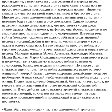
произведение, замахиваясь
на столь
серьезный
материал перед
режиссером и артистами
всегда стоит
задача сделать
спектакль
не
просто
неплохим,
а превосходным и завораживающим. Иначе
нет
смысла покушаться на такой
материал, иначе и браться не стоит.
Многие
смотрели одноименный
фильм с именитыми артистами
и
невольно будут сравнивать
его
со спектаклем. Однако
проводя
параллели
можно смело
заявлять,
что
постановка «Зори здесь
тихие»
удалась.
Она
не похожа, на
фильм,
она
абсолютно другая и по
эмоциональности,
и по подаче, и по оформлению.
Извечная
тема
войны (молодое
поколение
не должно забывать столь значимый
период
в истории),
любви
и ненависти,
жизни и смерти
– все
это
лежит
в основе
спектакля.
Не
это рассказ
не просто
о войне,
а
о
героизме
русских
женщин в
этот
тяжелый
для
страны и мира
в целом
период. Молодые актрисы (Алена Артемова, Александра Мареева,
Мария Валешная, Мария
Сидихина)
по-настоящему
вживаются
в роль
и
погружают зал в страшную атмосферу
войны
со всеми
ее
трудностями, болью, невзгодами и лишениями.
Но
вместе
с тем
спектакль
еще
и о
том,
что на
войне
женщина
все
равно остается
женщиной, которой
бывает сложно
сохранять
спокойствие, когда
это
необходимо. А ведь
каждый необдуманный
шаг
на войне
может стоит
жизни.
И спектакль конечно безрадостный,
без
счастливого
конца,
но
вместе
с тем он
жизненный
и точно передающий
события той
давности. И что действительно
важно:
у зрителей
спектакль вызывает
множество
эмоций,
со
слезами
на глазах
они
выходят
из зала,
на
столько
проникновенной
и проникающей в
душу
является эта
постановка.
«Женитьба Бальзаминова» - часть
из одноименной
трилогии