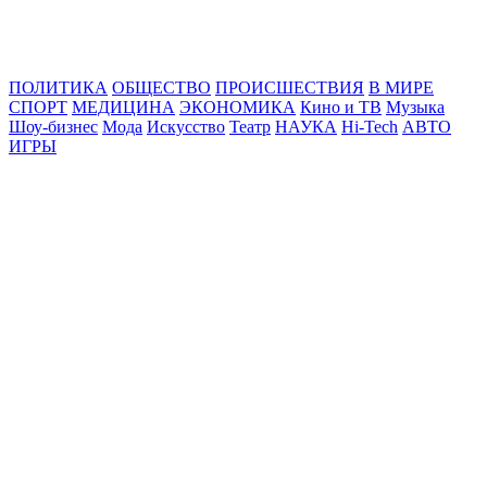
Online24News.ru
Самые свежие новости!
ПОЛИТИКА
ОБЩЕСТВО
ПРОИСШЕСТВИЯ
В МИРЕ
СПОРТ
МЕДИЦИНА
ЭКОНОМИКА
Кино и ТВ
Музыка
Шоу-бизнес
Мода
Искусство
Театр
НАУКА
Hi-Tech
АВТО
ИГРЫ