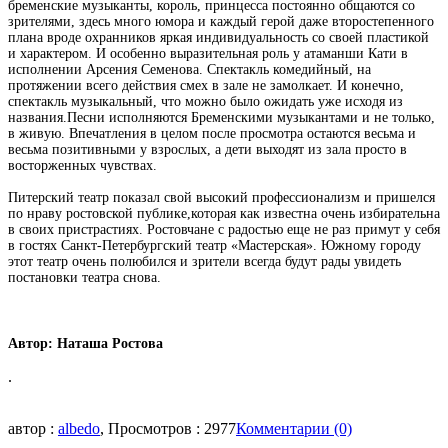
бременские
музыканты, король, принцесса
постоянно
общаются
со
зрителями,
здесь
много
юмора
и каждый
герой
даже
второстепенного
плана
вроде
охранников
яркая индивидуальность со своей
пластикой
и характером.
И
особенно
выразительная
роль
у
атаманши Кати
в
исполнении Арсения Семенова.
Спектакль комедийный,
на
протяжении
всего действия
смех в зале не замолкает. И конечно,
спектакль музыкальный, что
можно
было ожидать уже
исходя
из
названия.
Песни
исполняются
Бременскими музыкантами
и не только,
в живую.
Впечатления
в целом после
просмотра остаются
весьма и
весьма позитивными
у взрослых,
а дети выходят
из зала просто в
восторженных чувствах.
Питерский театр
показал
свой
высокий
профессионализм и
пришелся
по нраву
ростовской
публике,
которая как
известна
очень избирательна
в
своих
пристрастиях.
Ростовчане
с радостью
еще не раз примут
у себя
в гостях
Санкт-Петербургский театр «Мастерская». Южному
городу
этот
театр очень полюбился
и
зрители всегда будут рады
увидеть
постановки театра снова.
Автор: Наташа Ростова
.
автор :
albedo
, Просмотров : 2977
Комментарии (0)