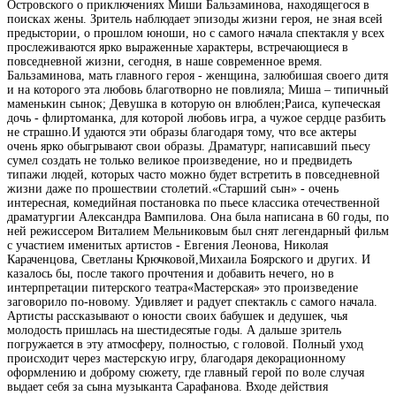
Островского о приключениях
Миши Бальзаминова, находящегося
в
поисках
жены. Зритель наблюдает эпизоды
жизни героя,
не зная
всей
предыстории,
о прошлом юноши,
но с самого начала спектакля
у
всех
прослеживаются ярко выраженные
характеры,
встречающиеся в
повседневной жизни, сегодня,
в наше современное время.
Бальзаминова, мать главного героя - женщина,
залюбишая своего
дитя
и
на которого эта
любовь
благотворно не повлияла; Миша – типичный
маменькин
сынок; Девушка в которую он влюблен;
Раиса, купеческая
дочь -
флиртоманка,
для
которой
любовь игра,
а чужое
сердце
разбить
не страшно.И удаются
эти образы благодаря тому,
что все актеры
очень ярко обыгрывают свои образы. Драматург,
написавший
пьесу
сумел создать не
только
великое произведение,
но
и предвидеть
типажи людей,
которых часто можно
будет
встретить в повседневной
жизни
даже по
прошествии
столетий.
«Старший
сын» -
очень
интересная, комедийная
постановка
по
пьесе
классика отечественной
драматургии Александра Вампилова.
Она была написана
в
60 годы,
по
ней режиссером
Виталием Мельниковым был снят
легендарный
фильм
с участием
именитых
артистов - Евгения Леонова,
Николая
Караченцова, Светланы
Крючковой,
Михаила
Боярского
и других. И
казалось бы,
после
такого
прочтения
и добавить
нечего,
но
в
интерпретации питерского театра
«Мастерская»
это
произведение
заговорило по-новому.
Удивляет и радует
спектакль
с самого начала.
Артисты
рассказывают о юности
своих
бабушек
и дедушек,
чья
молодость пришлась на шестидесятые годы.
А дальше
зритель
погружается
в эту
атмосферу, полностью, с головой. Полный
уход
происходит через мастерскую
игру,
благодаря декорационному
оформлению
и
доброму
сюжету, где
главный
герой
по воле
случая
выдает себя
за сына музыканта Сарафанова.
В
ходе
действия