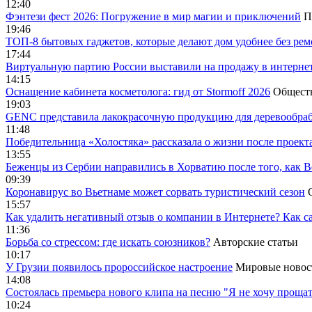
12:40
Фэнтези фест 2026: Погружение в мир магии и приключений
П
19:46
ТОП-8 бытовых гаджетов, которые делают дом удобнее без ре
17:44
Виртуальную партию России выставили на продажу в интерне
14:15
Оснащение кабинета косметолога: гид от Stormoff 2026
Общест
19:03
GENC представила лакокрасочную продукцию для деревообраб
11:48
Победительница «Холостяка» рассказала о жизни после проект
13:55
Беженцы из Сербии направились в Хорватию после того, как В
09:39
Коронавирус во Вьетнаме может сорвать туристический сезон
15:57
Как удалить негативный отзыв о компании в Интернете? Как с
11:36
Борьба со стрессом: где искать союзников?
Авторские статьи
10:17
У Грузии появилось пророссийское настроение
Мировые новос
14:08
Cостоялась премьера нового клипа на песню "Я не хочу прощат
10:24