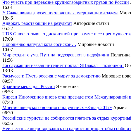
Что учесть при перевозке крупногабаритных грузов по России
16:01
У Саакашвили другая поставленная американцами задача
Миро
18:46
Адвокат, работающий на результат
Авторские статьи
05:22
UDS Game: отзывы о дисконтной программе и ее преимуществ
17:09
Порошенко напугал кота сосиской…
Мировые новости
10:07
Мир сходит с ума. Путина подозревают в педофилии
Политика
11:56
Госслужащий назвал интернет портал ЯПлакал – помойкой!
Об
13:13
Расмуссен: Пусть россияне умрут за демократию
Мировые ново
09:57
Крайние меры для России
Экономика
08:53
Кирсан Илюмжинов вновь стал президентом Международной 
07:48
Мнение шведского военного на учениях «Запад-2017»
Армия
06:39
Российские туристы не собираются платить за отдых курортны
06:56
Неизвестные люди ворвались на радиостанцию, чтобы сообщи