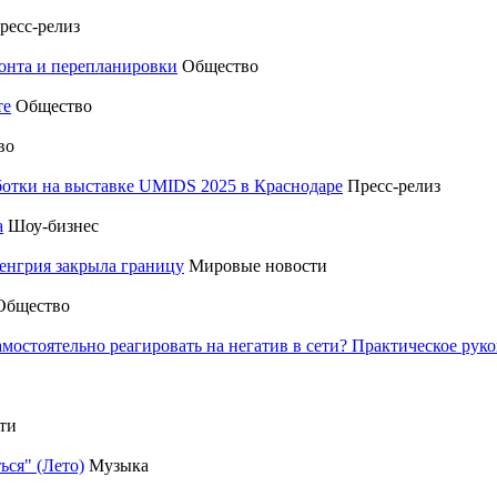
ресс-релиз
монта и перепланировки
Общество
те
Общество
во
отки на выставке UMIDS 2025 в Краснодаре
Пресс-релиз
а
Шоу-бизнес
енгрия закрыла границу
Мировые новости
Общество
амостоятельно реагировать на негатив в сети? Практическое р
ти
ься" (Лето)
Музыка