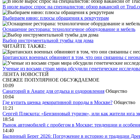
В июле вырос спрос на специалистов: обзор вакансий от Trud.
Выбираем няню: плюсы обращения к рекрутерам
Оснащение ресторана: технологичное оборудование и мебель
Выбор инструментальной тумбы для дома
ЧИТАЙТЕ ТАКЖЕ:
Британских военных обвиняют в том, что они связанны с неон
Ученые из восьми стран мира обсудили генетические исследов
ЛЕНТА НОВОСТЕЙ
СВЕЖЕЕ
ПОПУЛЯРНОЕ
ОБСУЖДАЕМОЕ
10:09
Санаторий в Анапе для отдыха и оздоровления
Общество
10:04
Где купить щенка декоративной породы в Москве?
Общество
11:21
Сергей Пляскота: «Бензиновый туризм», или как жители юга э
18:54
Рынок автомобилей с пробегом в Москве: тенденции и особен
14:40
Былинный Берег 2026: Погружение в историю и традиции Дре