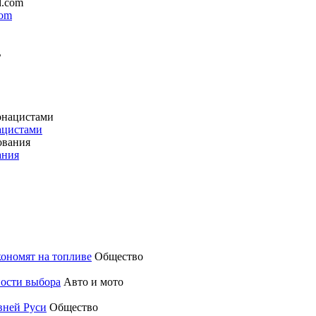
com
ацистами
ания
кономят на топливе
Общество
ности выбора
Авто и мото
вней Руси
Общество