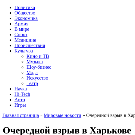
Политика
Общество
Экономика
Армия
В мире
Спорт
Медицина
Происшествия
Культура
Кино и ТВ
Музыка
Шоу-бизнес
Мода
Искусство
Театр
Наука
Hi-Tech
Авто
Игры
Главная страница
»
Мировые новости
» Очередной взрыв в Ха
Очередной взрыв в Харькове