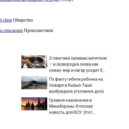
й сбор
Общество
ть сенсацию
Происшествия
2 пакетика заливаю кипятком
— и сковородка снова как
новая: жир и нагар уходят без
усилий
По факту гибели ребенка на
пожаре в Кызыл-Таше
возбуждено уголовное дело
Громкое назначение в
Минобороны. И плохая
новость для ВСУ: Этот
генерал уже дошёл до Киева.
В Уфе на неделе резко
И освобождал Курщину
похолодает