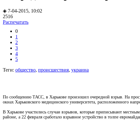
◈ 7-04-2015, 10:02
2516
Распечатать
0
1
2
3
4
5
Теги:
общество
,
происшествия
,
украина
По сообщению ТАСС, в Харькове произошел очередной взрыв. На проспе
окнах Харьковского медицинского университета, расположенного напро
В Харькове участились случаи взрывов, которые приписывают местны
районе, а 22 февраля сработало взрывное устройство в толпе евромайд