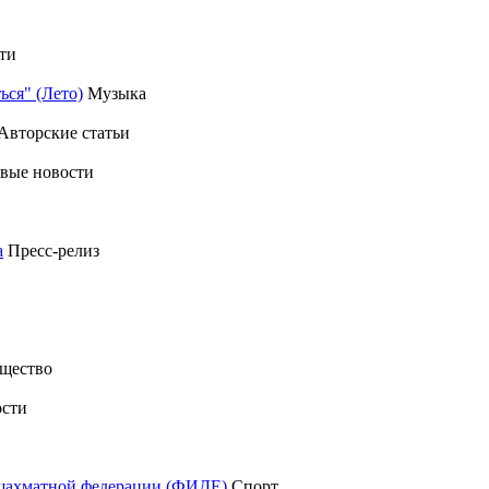
ти
ься" (Лето)
Музыка
Авторские статьи
вые новости
а
Пресс-релиз
щество
сти
шахматной федерации (ФИДЕ)
Спорт