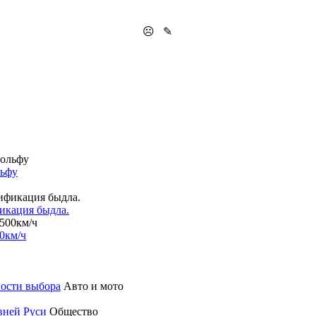
☹
✎
льфу
фикация быдла.
0км/ч
ности выбора
Авто и мото
вней Руси
Общество