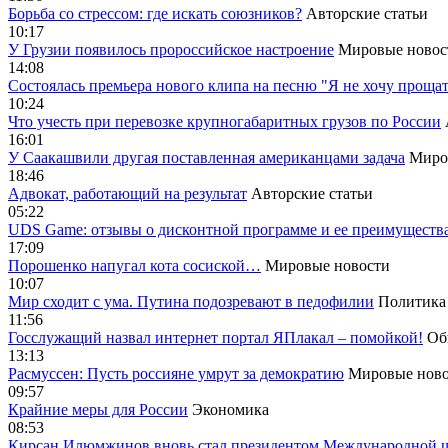
Борьба со стрессом: где искать союзников?
Авторские статьи
10:17
У Грузии появилось пророссийское настроение
Мировые новос
14:08
Cостоялась премьера нового клипа на песню "Я не хочу прощат
10:24
Что учесть при перевозке крупногабаритных грузов по России
16:01
У Саакашвили другая поставленная американцами задача
Миро
18:46
Адвокат, работающий на результат
Авторские статьи
05:22
UDS Game: отзывы о дисконтной программе и ее преимуществ
17:09
Порошенко напугал кота сосиской…
Мировые новости
10:07
Мир сходит с ума. Путина подозревают в педофилии
Политика
11:56
Госслужащий назвал интернет портал ЯПлакал – помойкой!
Об
13:13
Расмуссен: Пусть россияне умрут за демократию
Мировые ново
09:57
Крайние меры для России
Экономика
08:53
Кирсан Илюмжинов вновь стал президентом Международной 