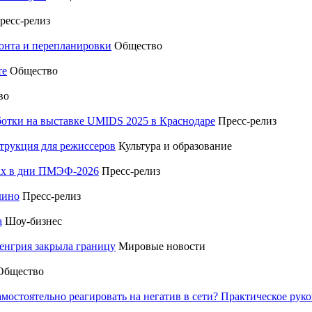
ресс-релиз
монта и перепланировки
Общество
те
Общество
во
отки на выставке UMIDS 2025 в Краснодаре
Пресс-релиз
трукция для режиссеров
Культура и образование
тах в дни ПМЭФ-2026
Пресс-релиз
дино
Пресс-релиз
а
Шоу-бизнес
енгрия закрыла границу
Мировые новости
Общество
амостоятельно реагировать на негатив в сети? Практическое р