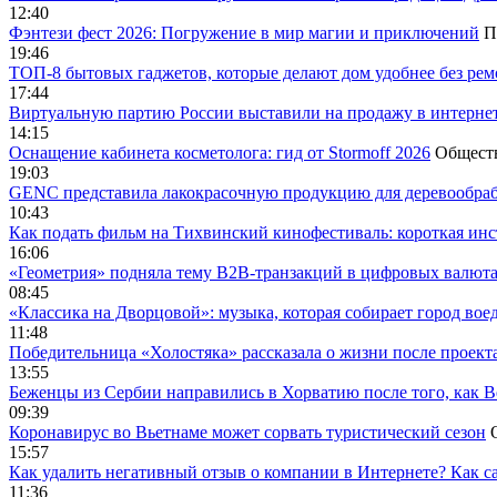
12:40
Фэнтези фест 2026: Погружение в мир магии и приключений
П
19:46
ТОП-8 бытовых гаджетов, которые делают дом удобнее без ре
17:44
Виртуальную партию России выставили на продажу в интерне
14:15
Оснащение кабинета косметолога: гид от Stormoff 2026
Общест
19:03
GENC представила лакокрасочную продукцию для деревообраб
10:43
Как подать фильм на Тихвинский кинофестиваль: короткая инс
16:06
«Геометрия» подняла тему B2B-транзакций в цифровых валю
08:45
«Классика на Дворцовой»: музыка, которая собирает город вое
11:48
Победительница «Холостяка» рассказала о жизни после проект
13:55
Беженцы из Сербии направились в Хорватию после того, как В
09:39
Коронавирус во Вьетнаме может сорвать туристический сезон
15:57
Как удалить негативный отзыв о компании в Интернете? Как с
11:36