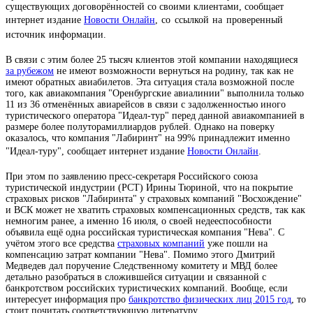
существующих договорённостей со своими клиентами,
сообщает
интернет издание
Новости Онлайн
, со ссылкой на проверенный
источник информации.
В связи с этим более 25 тысяч клиентов этой компании находящиеся
за рубежом
не имеют возможности вернуться на родину, так как не
имеют обратных авиабилетов. Эта ситуация стала возможной после
того, как авиакомпания "Оренбургские авиалинии" выполнила только
11 из 36 отменённых авиарейсов в связи с задолженностью иного
туристического оператора "Идеал-тур" перед данной авиакомпанией в
размере более полуторамиллиардов рублей. Однако на поверку
оказалось, что компания "Лабиринт" на 99% принадлежит именно
"Идеал-туру",
сообщает интернет издание
Новости Онлайн
.
При этом по заявлению пресс-секретаря Российского союза
туристической индустрии (РСТ) Ирины Тюриной, что на покрытие
страховых рисков "Лабиринта" у страховых компаний "Восхождение"
и ВСК может не хватить страховых компенсационных средств, так как
немногим ранее, а именно 16 июля, о своей недееспособности
объявила ещё одна российская туристическая компания "Нева". С
учётом этого все средства
страховых компаний
уже пошли на
компенсацию затрат компании "Нева". Помимо этого Дмитрий
Медведев дал поручение Следственному комитету и МВД более
детально разобраться в сложившейся ситуации и связанной с
банкротством российских туристических компаний. Вообще, если
интересует информация про
банкротство физических лиц 2015 год
, то
стоит почитать соответствующую литературу.