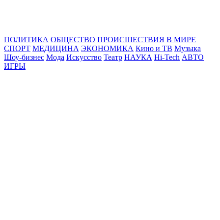
Online24News.ru
Самые свежие новости!
ПОЛИТИКА
ОБЩЕСТВО
ПРОИСШЕСТВИЯ
В МИРЕ
СПОРТ
МЕДИЦИНА
ЭКОНОМИКА
Кино и ТВ
Музыка
Шоу-бизнес
Мода
Искусство
Театр
НАУКА
Hi-Tech
АВТО
ИГРЫ